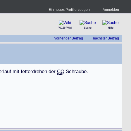
Ein neues Profil erzeugen
Anmelden
W126-Wiki
Suche
Hilfe
vorheriger Beitrag
nächster Beitrag
e
r
l
a
u
f
m
i
t
f
e
t
t
e
r
d
r
e
h
e
n
d
e
r
CO
S
c
h
r
a
u
b
e
.