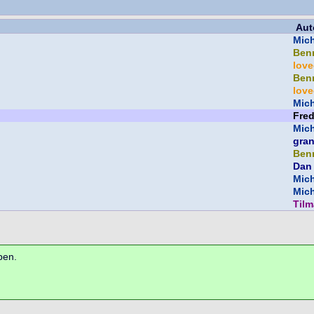
Aut
Mic
Ben
lov
Ben
lov
Mic
Fre
Mic
gra
Ben
Dan
Mic
Mic
Til
ben.