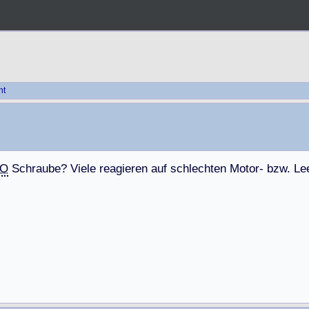
ht
O
S
c
h
r
a
u
b
e
?
V
i
e
l
e
r
e
a
g
i
e
r
e
n
a
u
f
s
c
h
l
e
c
h
t
e
n
M
o
t
o
r
-
b
z
w
.
L
e