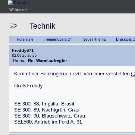
Willkommen!
Technik
Forenliste
Themenübersicht
Neues Thema
Druckansic
Freddy671
02.06.26 20:35
Thema:
Re: Warmlaufregler
K
o
m
m
t
d
e
r
B
e
n
z
i
n
g
e
r
u
c
h
e
v
t
l
.
v
o
n
e
i
n
e
r
v
e
r
s
t
e
l
l
t
e
n
C
G
r
u
ß
F
r
e
d
d
y
S
E
3
0
0
,
8
8
,
I
m
p
a
l
l
a
,
B
r
a
s
i
l
S
E
3
0
0
,
8
9
,
N
a
c
h
t
g
r
ü
n
,
G
r
a
u
S
E
3
0
0
,
9
0
,
B
l
a
u
s
c
h
w
a
r
z
,
G
r
a
u
S
E
L
5
6
0
,
A
n
t
r
i
e
b
i
m
F
o
r
d
A
,
3
1