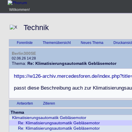
Willkommen!
Technik
Forenliste
Themenübersicht
Neues Thema
Druckansic
Berlin300SE
02.06.26 14:28
Thema:
Re: Klimatisierungsautomatik Gebläsemotor
https://w126-archiv.mercedesforen.de/index.php?ti
p
a
s
s
t
d
i
e
s
e
B
e
s
c
h
r
e
i
b
u
n
g
a
u
c
h
z
u
r
K
l
i
m
a
t
i
s
i
e
r
u
n
g
s
a
u
Antworten
Zitieren
Thema
Klimatisierungsautomatik Gebläsemotor
Re: Klimatisierungsautomatik Gebläsemotor
Re: Klimatisierungsautomatik Gebläsemotor