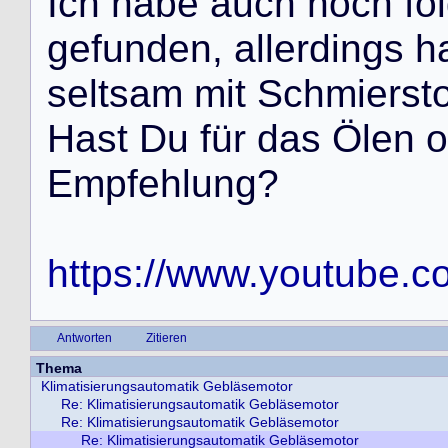
I
c
h
h
a
b
e
a
u
c
h
n
o
c
h
f
o
l
g
e
f
u
n
d
e
n
,
a
l
l
e
r
d
i
n
g
s
h
s
e
l
t
s
a
m
m
i
t
S
c
h
m
i
e
r
s
t
H
a
s
t
D
u
f
ü
r
d
a
s
Ö
l
e
n
o
E
m
p
f
e
h
l
u
n
g
?
https://www.youtube
Antworten
Zitieren
Thema
Klimatisierungsautomatik Gebläsemotor
Re: Klimatisierungsautomatik Gebläsemotor
Re: Klimatisierungsautomatik Gebläsemotor
Re: Klimatisierungsautomatik Gebläsemotor