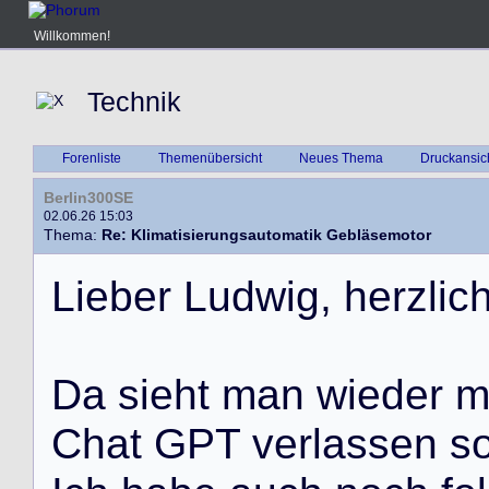
Willkommen!
Technik
Forenliste
Themenübersicht
Neues Thema
Druckansic
Berlin300SE
02.06.26 15:03
Thema:
Re: Klimatisierungsautomatik Gebläsemotor
L
i
e
b
e
r
L
u
d
w
i
g
,
h
e
r
z
l
i
c
D
a
s
i
e
h
t
m
a
n
w
i
e
d
e
r
C
h
a
t
G
P
T
v
e
r
l
a
s
s
e
n
s