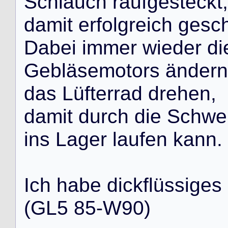
S
c
h
l
a
u
c
h
r
a
u
f
g
e
s
t
e
c
k
t
,
d
a
m
i
t
e
r
f
o
l
g
r
e
i
c
h
g
e
s
c
D
a
b
e
i
i
m
m
e
r
w
i
e
d
e
r
d
i
G
e
b
l
ä
s
e
m
o
t
o
r
s
ä
n
d
e
r
n
d
a
s
L
ü
f
t
e
r
r
a
d
d
r
e
h
e
n
,
d
a
m
i
t
d
u
r
c
h
d
i
e
S
c
h
w
e
i
n
s
L
a
g
e
r
l
a
u
f
e
n
k
a
n
n
.
I
c
h
h
a
b
e
d
i
c
k
f
l
ü
s
s
i
g
e
s
(
G
L
5
8
5
-
W
9
0
)