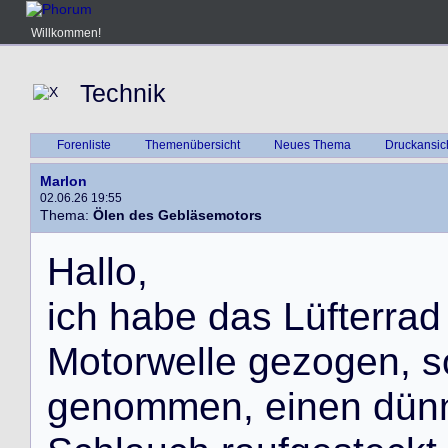
Willkommen!
Technik
Forenliste
Themenübersicht
Neues Thema
Druckansic
Marlon
02.06.26 19:55
Thema:
Ölen des Gebläsemotors
H
a
l
l
o
,
i
c
h
h
a
b
e
d
a
s
L
ü
f
t
e
r
r
a
d
M
o
t
o
r
w
e
l
l
e
g
e
z
o
g
e
n
,
s
g
e
n
o
m
m
e
n
,
e
i
n
e
n
d
ü
n