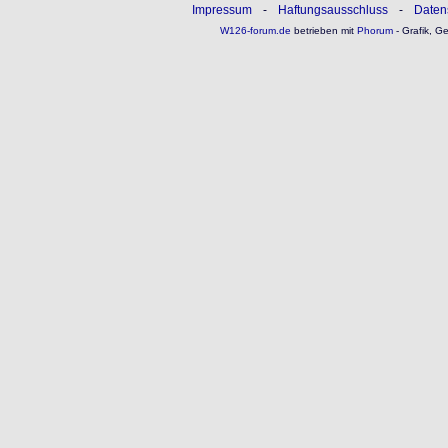
Impressum
-
Haftungsausschluss
-
Daten
W126-forum.de
betrieben mit
Phorum
- Grafik, G