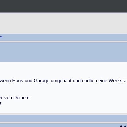
ht
w
e
n
n
H
a
u
s
u
n
d
G
a
r
a
g
e
u
m
g
e
b
a
u
t
u
n
d
e
n
d
l
i
c
h
e
i
n
e
W
e
r
k
s
t
a
e
r
v
o
n
D
e
i
n
e
m
:
z
Aut