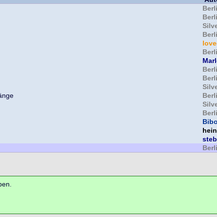
Berl
Berl
Silv
Berl
lov
Berl
Mar
Berl
Berl
Silv
Berl
Silv
Berl
Bib
hein
ste
Berl
ben.