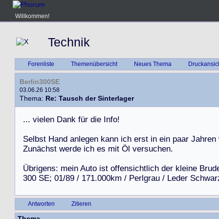
Willkommen!
Technik
Forenliste
Themenübersicht
Neues Thema
Druckansic
Berlin300SE
03.06.26 10:58
Thema:
Re: Tausch der Sinterlager
.
.
.
v
i
e
l
e
n
D
a
n
k
f
ü
r
d
i
e
I
n
f
o
!
S
e
l
b
s
t
H
a
n
d
a
n
l
e
g
e
n
k
a
n
n
i
c
h
e
r
s
t
i
n
e
i
n
p
a
a
r
J
a
h
r
e
n
Z
u
n
ä
c
h
s
t
w
e
r
d
e
i
c
h
e
s
m
i
t
Ö
l
v
e
r
s
u
c
h
e
n
.
Ü
b
r
i
g
e
n
s
:
m
e
i
n
A
u
t
o
i
s
t
o
f
f
e
n
s
i
c
h
t
l
i
c
h
d
e
r
k
l
e
i
n
e
B
r
u
d
3
0
0
S
E
;
0
1
/
8
9
/
1
7
1
.
0
0
0
k
m
/
P
e
r
l
g
r
a
u
/
L
e
d
e
r
S
c
h
w
a
r
Antworten
Zitieren
Thema