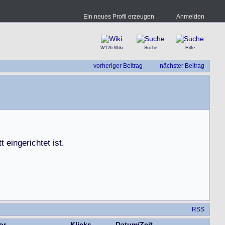
Ein neues Profil erzeugen
Anmelden
W126-Wiki
Suche
Hilfe
vorheriger Beitrag
nächster Beitrag
t
t
e
i
n
g
e
r
i
c
h
t
e
t
i
s
t
.
RSS
or
Klicks
Datum/Zeit