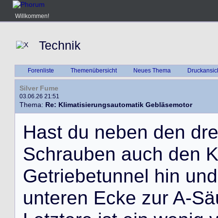
Willkommen!
Technik
Forenliste
Themenübersicht
Neues Thema
Druckansic
Silver Fume
03.06.26 21:51
Thema:
Re: Klimatisierungsautomatik Gebläsemotor
H
a
s
t
d
u
n
e
b
e
n
d
e
n
d
r
S
c
h
r
a
u
b
e
n
a
u
c
h
d
e
n
G
e
t
r
i
e
b
e
t
u
n
n
e
l
h
i
n
u
n
d
u
n
t
e
r
e
n
E
c
k
e
z
u
r
A
-
S
ä