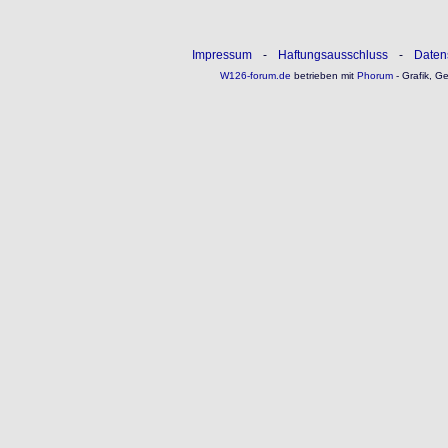
Impressum
-
Haftungsausschluss
-
Daten
W126-forum.de
betrieben mit
Phorum
- Grafik, G