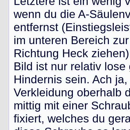
L
e
t
z
t
e
r
e
i
s
t
e
i
n
w
e
n
i
g
w
e
n
n
d
u
d
i
e
A
-
S
ä
u
l
e
n
e
n
t
f
e
r
n
s
t
(
E
i
n
s
t
i
e
g
s
l
e
i
s
i
m
u
n
t
e
r
e
n
B
e
r
e
i
c
h
z
u
r
R
i
c
h
t
u
n
g
H
e
c
k
z
i
e
h
e
n
)
B
i
l
d
i
s
t
n
u
r
r
e
l
a
t
i
v
l
o
s
e
H
i
n
d
e
r
n
i
s
s
e
i
n
.
A
c
h
j
a
,
V
e
r
k
l
e
i
d
u
n
g
o
b
e
r
h
a
l
b
m
i
t
t
i
g
m
i
t
e
i
n
e
r
S
c
h
r
a
u
f
i
x
i
e
r
t
,
w
e
l
c
h
e
s
d
u
g
e
r