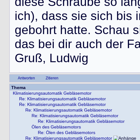
d
i
e
s
e
S
c
h
r
a
u
b
e
s
o
l
a
n
i
c
h
)
,
d
a
s
s
s
i
e
s
i
c
h
b
i
s
i
g
e
b
o
h
r
t
h
a
t
t
e
.
S
c
h
a
u
s
d
a
s
b
e
i
d
i
r
a
u
c
h
d
e
r
F
G
r
u
ß
,
L
u
d
w
i
g
Antworten
Zitieren
Thema
Klimatisierungsautomatik Gebläsemotor
Re: Klimatisierungsautomatik Gebläsemotor
Re: Klimatisierungsautomatik Gebläsemotor
Re: Klimatisierungsautomatik Gebläsemotor
Re: Klimatisierungsautomatik Gebläsemotor
Re: Klimatisierungsautomatik Gebläsemotor
Ölen des Gebläsemotors
Re: Ölen des Gebläsemotors
Re: Klimatisierungsautomatik Gebläsemotor