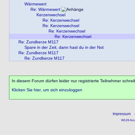
Wärmewert
Re: Wärmewert
Kerzenwechsel
Re: Kerzenwechsel
Re: Kerzenwechsel
Re: Kerzenwechsel
Re: Kerzenwechsel
Re: Zundkerze M117
Spare in der Zeit, dann hast du in der Not
Re: Zundkerze M117
Re: Zundkerze M117
In diesem Forum dürfen leider nur registrierte Teilnehmer schrei
Klicken Sie hier, um sich einzuloggen
Impressum
W126-for