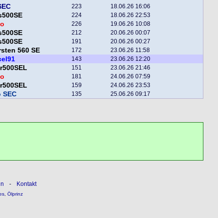
SEC
223
18.06.26 16:06
is500SE
224
18.06.26 22:53
o
226
19.06.26 10:08
is500SE
212
20.06.26 00:07
is500SE
191
20.06.26 00:27
sten 560 SE
172
23.06.26 11:58
cel91
143
23.06.26 12:20
er500SEL
151
23.06.26 21:46
o
181
24.06.26 07:59
er500SEL
159
24.06.26 23:53
o SEC
135
25.06.26 09:17
ln
-
Kontakt
es
,
Ölprinz