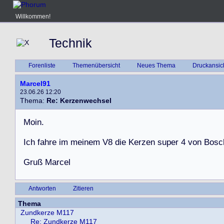
Willkommen!
Technik
Forenliste
Themenübersicht
Neues Thema
Druckansic
Marcel91
23.06.26 12:20
Thema:
Re: Kerzenwechsel
M
o
i
n
.
I
c
h
f
a
h
r
e
i
m
m
e
i
n
e
m
V
8
d
i
e
K
e
r
z
e
n
s
u
p
e
r
4
v
o
n
B
o
s
c
G
r
u
ß
M
a
r
c
e
l
Antworten
Zitieren
Thema
Zundkerze M117
Re: Zundkerze M117