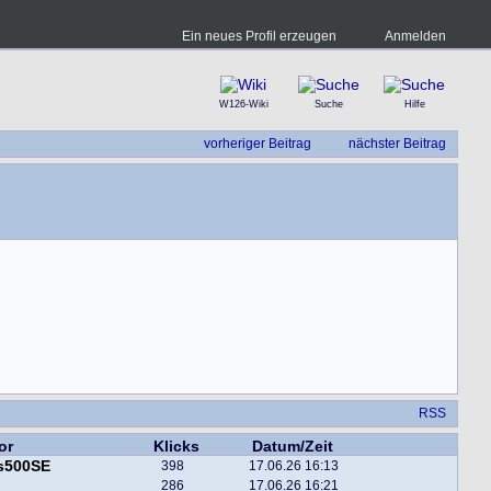
Ein neues Profil erzeugen
Anmelden
W126-Wiki
Suche
Hilfe
vorheriger Beitrag
nächster Beitrag
RSS
or
Klicks
Datum/Zeit
is500SE
398
17.06.26 16:13
286
17.06.26 16:21