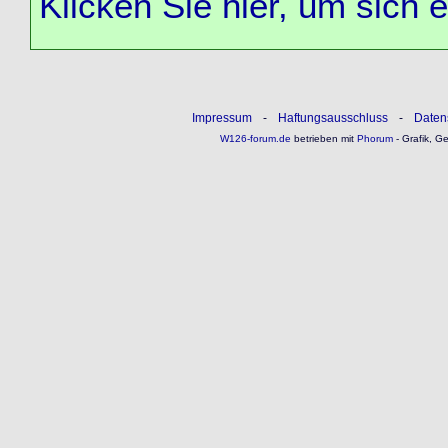
Klicken Sie hier, um sich 
Impressum
-
Haftungsausschluss
-
Daten
W126-forum.de
betrieben mit
Phorum
- Grafik, G