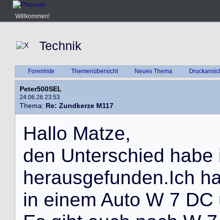
Willkommen!
Technik
Forenliste
Themenübersicht
Neues Thema
Druckansic
Peter500SEL
24.06.26 23:53
Thema:
Re: Zundkerze M117
H
a
l
l
o
M
a
t
z
e
,
d
e
n
U
n
t
e
r
s
c
h
i
e
d
h
a
b
e
h
e
r
a
u
s
g
e
f
u
n
d
e
n
.
I
c
h
h
i
n
e
i
n
e
m
A
u
t
o
W
7
D
C