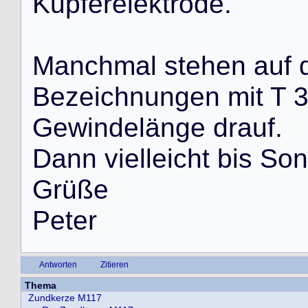
K
u
p
f
e
r
e
l
e
k
t
r
o
d
e
.
M
a
n
c
h
m
a
l
s
t
e
h
e
n
a
u
f
B
e
z
e
i
c
h
n
u
n
g
e
n
m
i
t
T
G
e
w
i
n
d
e
l
ä
n
g
e
d
r
a
u
f
.
D
a
n
n
v
i
e
l
l
e
i
c
h
t
b
i
s
S
o
n
G
r
ü
ß
e
P
e
t
e
r
Antworten
Zitieren
Thema
Zundkerze M117