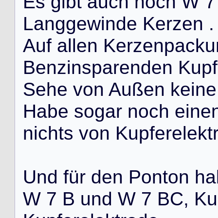
E
s
g
i
b
t
a
u
c
h
n
o
c
h
W
7
L
a
n
g
g
e
w
i
n
d
e
K
e
r
z
e
n
.
A
u
f
a
l
l
e
n
K
e
r
z
e
n
p
a
c
k
u
B
e
n
z
i
n
s
p
a
r
e
n
d
e
n
K
u
p
f
S
e
h
e
v
o
n
A
u
ß
e
n
k
e
i
n
e
H
a
b
e
s
o
g
a
r
n
o
c
h
e
i
n
e
n
i
c
h
t
s
v
o
n
K
u
p
f
e
r
e
l
e
k
t
U
n
d
f
ü
r
d
e
n
P
o
n
t
o
n
h
a
W
7
B
u
n
d
W
7
B
C
,
K
u