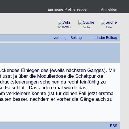
Ein neues Profil erzeugen
Anmelden
W126-Wiki
Suche
Hilfe
vorheriger Beitrag
nächster Beitrag
u
c
k
e
n
d
e
s
E
i
n
l
e
g
e
n
d
e
s
j
e
w
e
i
l
s
n
ä
c
h
s
t
e
n
G
a
n
g
e
s
)
.
M
i
r
f
l
u
s
s
t
j
a
ü
b
e
r
d
i
e
M
o
d
u
l
i
e
r
d
o
s
e
d
i
e
S
c
h
a
l
t
p
u
n
k
t
e
d
r
u
c
k
s
t
e
u
e
r
u
n
g
e
n
s
c
h
e
i
n
e
n
d
a
r
e
c
h
t
f
e
i
n
f
ü
h
l
i
g
z
u
s
e
F
a
l
s
c
h
l
u
f
t
.
D
a
s
a
n
d
e
r
e
m
a
l
w
u
r
d
e
d
a
s
m
m
v
e
r
k
l
e
i
n
e
r
n
k
o
n
n
t
e
(
i
s
t
f
ü
r
d
e
i
n
e
n
F
a
l
l
j
e
t
z
t
e
r
s
t
m
a
l
h
a
l
t
e
n
b
e
s
s
e
r
,
n
a
c
h
d
e
m
e
r
v
o
r
h
e
r
d
i
e
G
ä
n
g
e
a
u
c
h
z
u
RSS