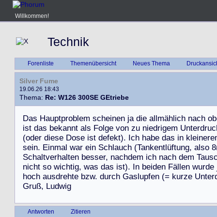
Willkommen!
Technik
Forenliste
Themenübersicht
Neues Thema
Druckansic
Silver Fume
19.06.26 18:43
Thema:
Re: W126 300SE GEtriebe
D
a
s
H
a
u
p
t
p
r
o
b
l
e
m
s
c
h
e
i
n
e
n
j
a
d
i
e
a
l
l
m
ä
h
l
i
c
h
n
a
c
h
o
b
i
s
t
d
a
s
b
e
k
a
n
n
t
a
l
s
F
o
l
g
e
v
o
n
z
u
n
i
e
d
r
i
g
e
m
U
n
t
e
r
d
r
u
c
(
o
d
e
r
d
i
e
s
e
D
o
s
e
i
s
t
d
e
f
e
k
t
)
.
I
c
h
h
a
b
e
d
a
s
i
n
k
l
e
i
n
e
r
e
s
e
i
n
.
E
i
n
m
a
l
w
a
r
e
i
n
S
c
h
l
a
u
c
h
(
T
a
n
k
e
n
t
l
ü
f
t
u
n
g
,
a
l
s
o
8
S
c
h
a
l
t
v
e
r
h
a
l
t
e
n
b
e
s
s
e
r
,
n
a
c
h
d
e
m
i
c
h
n
a
c
h
d
e
m
T
a
u
s
n
i
c
h
t
s
o
w
i
c
h
t
i
g
,
w
a
s
d
a
s
i
s
t
)
.
I
n
b
e
i
d
e
n
F
ä
l
l
e
n
w
u
r
d
e
h
o
c
h
a
u
s
d
r
e
h
t
e
b
z
w
.
d
u
r
c
h
G
a
s
l
u
p
f
e
n
(
=
k
u
r
z
e
U
n
t
e
r
G
r
u
ß
,
L
u
d
w
i
g
Antworten
Zitieren