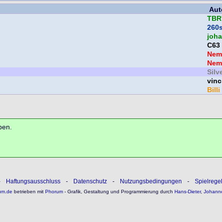
Aut
TBR
260
joh
C63
Nem
Nem
Silv
vinc
Billi
ben.
-
Haftungsausschluss
-
Datenschutz
-
Nutzungsbedingungen
-
Spielrege
um.de
betrieben mit
Phorum
- Grafik, Gestaltung und Programmierung durch
Hans-Dieter
,
Johann