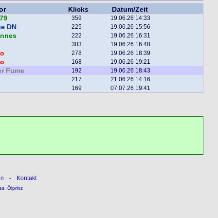
or
Klicks
Datum/Zeit
79
359
19.06.26 14:33
se DN
225
19.06.26 15:56
annes
222
19.06.26 16:31
303
19.06.26 16:48
o
278
19.06.26 18:39
o
168
19.06.26 19:21
er Fume
192
19.06.26 18:43
217
21.06.26 14:16
169
07.07.26 19:41
ln
-
Kontakt
es
,
Ölprinz