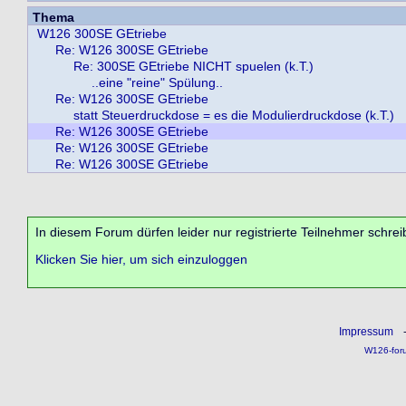
Thema
W126 300SE GEtriebe
Re: W126 300SE GEtriebe
Re: 300SE GEtriebe NICHT spuelen (k.T.)
..eine "reine" Spülung..
Re: W126 300SE GEtriebe
statt Steuerdruckdose = es die Modulierdruckdose (k.T.)
Re: W126 300SE GEtriebe
Re: W126 300SE GEtriebe
Re: W126 300SE GEtriebe
In diesem Forum dürfen leider nur registrierte Teilnehmer schrei
Klicken Sie hier, um sich einzuloggen
Impressum
W126-for