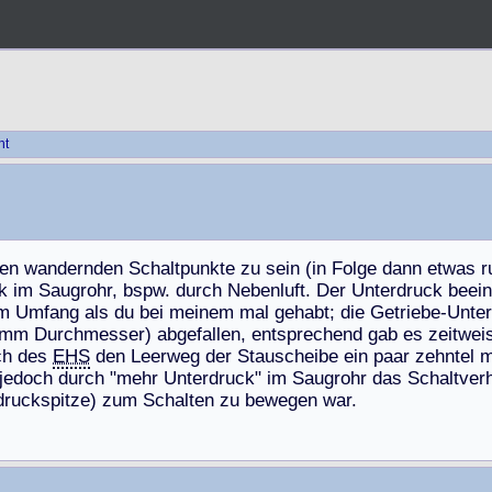
ht
e
n
w
a
n
d
e
r
n
d
e
n
S
c
h
a
l
t
p
u
n
k
t
e
z
u
s
e
i
n
(
i
n
F
o
l
g
e
d
a
n
n
e
t
w
a
s
r
k
i
m
S
a
u
g
r
o
h
r
,
b
s
p
w
.
d
u
r
c
h
N
e
b
e
n
l
u
f
t
.
D
e
r
U
n
t
e
r
d
r
u
c
k
b
e
e
i
n
m
U
m
f
a
n
g
a
l
s
d
u
b
e
i
m
e
i
n
e
m
m
a
l
g
e
h
a
b
t
;
d
i
e
G
e
t
r
i
e
b
e
-
U
n
t
e
r
m
m
D
u
r
c
h
m
e
s
s
e
r
)
a
b
g
e
f
a
l
l
e
n
,
e
n
t
s
p
r
e
c
h
e
n
d
g
a
b
e
s
z
e
i
t
w
e
i
c
h
d
e
s
EHS
d
e
n
L
e
e
r
w
e
g
d
e
r
S
t
a
u
s
c
h
e
i
b
e
e
i
n
p
a
a
r
z
e
h
n
t
e
l
j
e
d
o
c
h
d
u
r
c
h
"
m
e
h
r
U
n
t
e
r
d
r
u
c
k
"
i
m
S
a
u
g
r
o
h
r
d
a
s
S
c
h
a
l
t
v
e
r
d
r
u
c
k
s
p
i
t
z
e
)
z
u
m
S
c
h
a
l
t
e
n
z
u
b
e
w
e
g
e
n
w
a
r
.