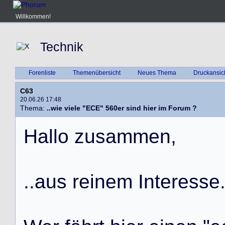
Willkommen!
Technik
Forenliste
Themenübersicht
Neues Thema
Druckansic
C63
20.06.26 17:48
Thema:
..wie viele "ECE" 560er sind hier im Forum ?
H
a
l
l
o
z
u
s
a
m
m
e
n
,
.
.
a
u
s
r
e
i
n
e
m
I
n
t
e
r
e
s
s
e