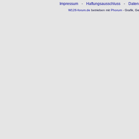
Impressum
-
Haftungsausschluss
-
Daten
W126-forum.de
betrieben mit
Phorum
- Grafik, G