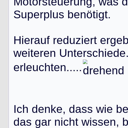
M
o
t
o
r
s
t
e
u
e
r
u
n
g
,
w
a
s
d
S
u
p
e
r
p
l
u
s
b
e
n
ö
t
i
g
t
.
H
i
e
r
a
u
f
r
e
d
u
z
i
e
r
t
e
r
g
e
w
e
i
t
e
r
e
n
U
n
t
e
r
s
c
h
i
e
d
e
e
r
l
e
u
c
h
t
e
n
.
.
.
.
.
I
c
h
d
e
n
k
e
,
d
a
s
s
w
i
e
b
d
a
s
g
a
r
n
i
c
h
t
w
i
s
s
e
n
,