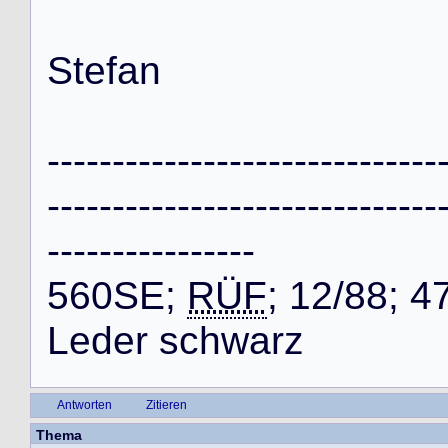
S
t
e
f
a
n
-
-
-
-
-
-
-
-
-
-
-
-
-
-
-
-
-
-
-
-
-
-
-
-
-
-
-
-
-
-
-
-
-
-
-
-
-
-
-
-
-
-
-
-
-
-
-
-
-
-
-
-
-
-
-
-
-
-
-
-
-
-
-
-
-
-
-
-
-
-
-
-
-
-
-
-
5
6
0
S
E
;
RÜF
;
1
2
/
8
8
;
4
L
e
d
e
r
s
c
h
w
a
r
z
Antworten
Zitieren
Thema