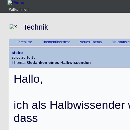
Willkommen!
Technik
Forenliste
Themenübersicht
Neues Thema
Druckansic
stebo
25.06.26 10:15
Thema:
Gedanken eines Halbwissenden
H
a
l
l
o
,
i
c
h
a
l
s
H
a
l
b
w
i
s
s
e
n
d
e
r
d
a
s
s