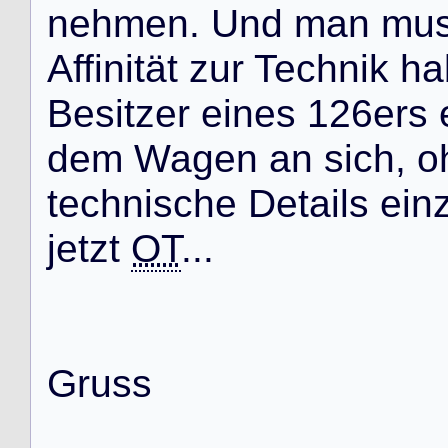
n
e
h
m
e
n
.
U
n
d
m
a
n
m
u
A
f
f
i
n
i
t
ä
t
z
u
r
T
e
c
h
n
i
k
h
a
B
e
s
i
t
z
e
r
e
i
n
e
s
1
2
6
e
r
s
d
e
m
W
a
g
e
n
a
n
s
i
c
h
,
o
t
e
c
h
n
i
s
c
h
e
D
e
t
a
i
l
s
e
i
n
j
e
t
z
t
OT
.
.
.
G
r
u
s
s