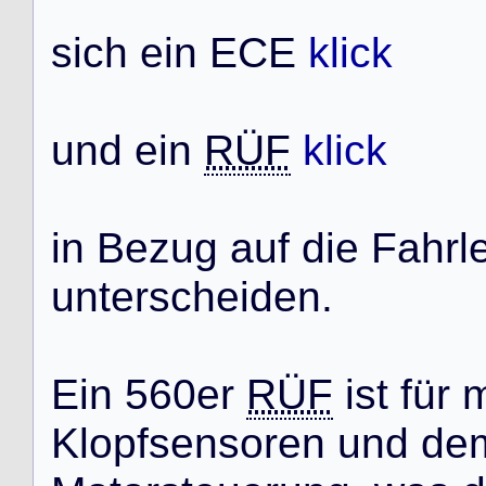
s
i
c
h
e
i
n
E
C
E
klick
u
n
d
e
i
n
RÜF
klick
i
n
B
e
z
u
g
a
u
f
d
i
e
F
a
h
r
l
u
n
t
e
r
s
c
h
e
i
d
e
n
.
E
i
n
5
6
0
e
r
RÜF
i
s
t
f
ü
r
K
l
o
p
f
s
e
n
s
o
r
e
n
u
n
d
d
e