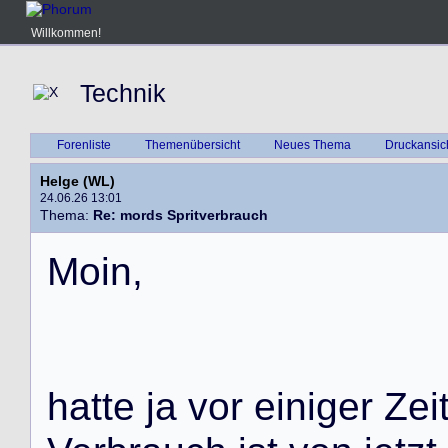
Willkommen!
Technik
Forenliste
Themenübersicht
Neues Thema
Druckansic
Helge (WL)
24.06.26 13:01
Thema:
Re: mords Spritverbrauch
M
o
i
n
,
h
a
t
t
e
j
a
v
o
r
e
i
n
i
g
e
r
Z
e
i