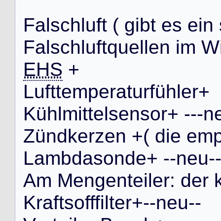
F
a
l
s
c
h
l
u
f
t
(
g
i
b
t
e
s
e
i
n
F
a
l
s
c
h
l
u
f
t
q
u
e
l
l
e
n
i
m
W
EHS
+
L
u
f
t
t
e
m
p
e
r
a
t
u
r
f
ü
h
l
e
r
+
K
ü
h
l
m
i
t
t
e
l
s
e
n
s
o
r
+
-
-
-
n
Z
ü
n
d
k
e
r
z
e
n
+
(
d
i
e
e
m
L
a
m
b
d
a
s
o
n
d
e
+
-
-
n
e
u
-
A
m
M
e
n
g
e
n
t
e
i
l
e
r
:
d
e
r
K
r
a
f
t
s
o
f
f
f
i
l
t
e
r
+
-
-
n
e
u
-
-