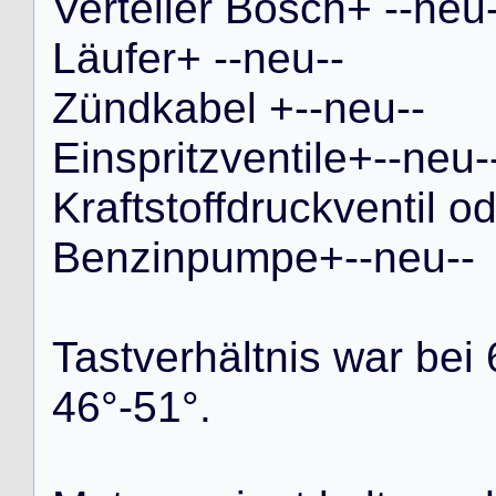
V
e
r
t
e
i
l
e
r
B
o
s
c
h
+
-
-
n
e
u
L
ä
u
f
e
r
+
-
-
n
e
u
-
-
Z
ü
n
d
k
a
b
e
l
+
-
-
n
e
u
-
-
E
i
n
s
p
r
i
t
z
v
e
n
t
i
l
e
+
-
-
n
e
u
-
K
r
a
f
t
s
t
o
f
f
d
r
u
c
k
v
e
n
t
i
l
o
B
e
n
z
i
n
p
u
m
p
e
+
-
-
n
e
u
-
-
T
a
s
t
v
e
r
h
ä
l
t
n
i
s
w
a
r
b
e
i
4
6
°
-
5
1
°
.