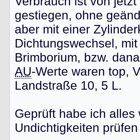
V
e
r
b
r
a
u
c
h
i
s
t
v
o
n
j
e
t
z
t
g
e
s
t
i
e
g
e
n
,
o
h
n
e
g
e
ä
n
a
b
e
r
m
i
t
e
i
n
e
r
Z
y
l
i
n
d
e
r
D
i
c
h
t
u
n
g
s
w
e
c
h
s
e
l
,
m
i
t
B
r
i
m
b
o
r
i
u
m
,
b
z
w
.
d
a
n
a
AU
-
W
e
r
t
e
w
a
r
e
n
t
o
p
,
V
L
a
n
d
s
t
r
a
ß
e
1
0
,
5
L
.
G
e
p
r
ü
f
t
h
a
b
e
i
c
h
a
l
l
e
s
U
n
d
i
c
h
t
i
g
k
e
i
t
e
n
p
r
ü
f
e
n