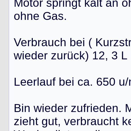
M
o
t
o
r
s
p
r
i
n
g
t
k
a
l
t
a
n
o
o
h
n
e
G
a
s
.
V
e
r
b
r
a
u
c
h
b
e
i
(
K
u
r
z
s
t
w
i
e
d
e
r
z
u
r
ü
c
k
)
1
2
,
3
L
L
e
e
r
l
a
u
f
b
e
i
c
a
.
6
5
0
u
/
B
i
n
w
i
e
d
e
r
z
u
f
r
i
e
d
e
n
.
z
i
e
h
t
g
u
t
,
v
e
r
b
r
a
u
c
h
t
k