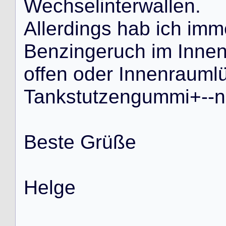
W
e
c
h
s
e
l
i
n
t
e
r
w
a
l
l
e
n
.
A
l
l
e
r
d
i
n
g
s
h
a
b
i
c
h
i
m
m
B
e
n
z
i
n
g
e
r
u
c
h
i
m
I
n
n
e
o
f
f
e
n
o
d
e
r
I
n
n
e
n
r
a
u
m
l
T
a
n
k
s
t
u
t
z
e
n
g
u
m
m
i
+
-
-
n
B
e
s
t
e
G
r
ü
ß
e
H
e
l
g
e