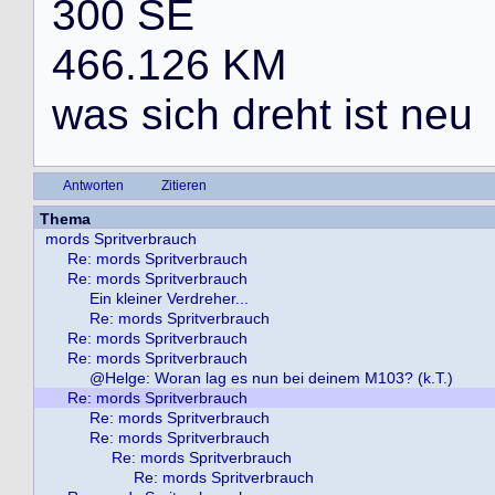
3
0
0
S
E
4
6
6
.
1
2
6
K
M
w
a
s
s
i
c
h
d
r
e
h
t
i
s
t
n
e
u
Antworten
Zitieren
Thema
mords Spritverbrauch
Re: mords Spritverbrauch
Re: mords Spritverbrauch
Ein kleiner Verdreher...
Re: mords Spritverbrauch
Re: mords Spritverbrauch
Re: mords Spritverbrauch
@Helge: Woran lag es nun bei deinem M103? (k.T.)
Re: mords Spritverbrauch
Re: mords Spritverbrauch
Re: mords Spritverbrauch
Re: mords Spritverbrauch
Re: mords Spritverbrauch