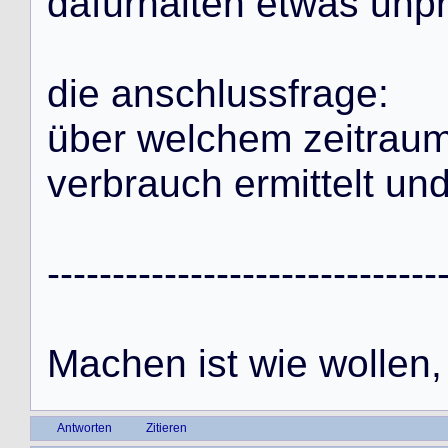
d
a
f
ü
r
h
a
l
t
e
n
e
t
w
a
s
u
n
p
d
i
e
a
n
s
c
h
l
u
s
s
f
r
a
g
e
:
ü
b
e
r
w
e
l
c
h
e
m
z
e
i
t
r
a
u
v
e
r
b
r
a
u
c
h
e
r
m
i
t
t
e
l
t
u
n
-
-
-
-
-
-
-
-
-
-
-
-
-
-
-
-
-
-
-
-
-
-
-
-
-
-
-
-
-
-
M
a
c
h
e
n
i
s
t
w
i
e
w
o
l
l
e
n
,
Antworten
Zitieren