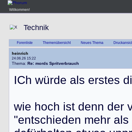
Willkommen!
Technik
Forenliste
Themenübersicht
Neues Thema
Druckansic
heinrich
24.06.26 15:22
Thema:
Re: mords Spritverbrauch
I
C
h
w
ü
r
d
e
a
l
s
e
r
s
t
e
s
d
w
i
e
h
o
c
h
i
s
t
d
e
n
n
d
e
r
"
e
n
t
s
c
h
i
e
d
e
n
m
e
h
r
a
l
s