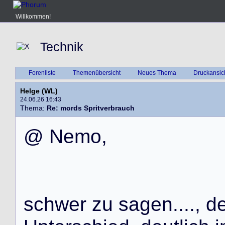
Willkommen!
Technik
Forenliste
Themenübersicht
Neues Thema
Druckansic
Helge (WL)
24.06.26 16:43
Thema:
Re: mords Spritverbrauch
@
N
e
m
o
,
s
c
h
w
e
r
z
u
s
a
g
e
n
.
.
.
.
,
d