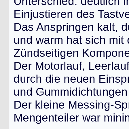
U
n
t
e
r
s
c
h
i
e
d
,
d
e
u
t
l
i
c
h
i
E
i
n
j
u
s
t
i
e
r
e
n
d
e
s
T
a
s
t
v
D
a
s
A
n
s
p
r
i
n
g
e
n
k
a
l
t
,
d
u
n
d
w
a
r
m
h
a
t
s
i
c
h
m
i
t
Z
ü
n
d
s
e
i
t
i
g
e
n
K
o
m
p
o
n
D
e
r
M
o
t
o
r
l
a
u
f
,
L
e
e
r
l
a
u
d
u
r
c
h
d
i
e
n
e
u
e
n
E
i
n
s
p
u
n
d
G
u
m
m
i
d
i
c
h
t
u
n
g
e
n
D
e
r
k
l
e
i
n
e
M
e
s
s
i
n
g
-
S
p
M
e
n
g
e
n
t
e
i
l
e
r
w
a
r
m
i
n
i