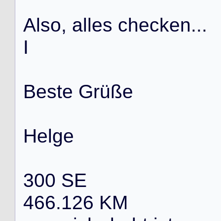
A
l
s
o
,
a
l
l
e
s
c
h
e
c
k
e
n
.
.
.
I
B
e
s
t
e
G
r
ü
ß
e
H
e
l
g
e
3
0
0
S
E
4
6
6
.
1
2
6
K
M