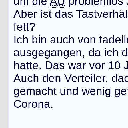
u
m
d
i
e
AU
p
r
o
b
l
e
m
l
o
s
A
b
e
r
i
s
t
d
a
s
T
a
s
t
v
e
r
h
ä
l
f
e
t
t
?
I
c
h
b
i
n
a
u
c
h
v
o
n
t
a
d
e
l
l
a
u
s
g
e
g
a
n
g
e
n
,
d
a
i
c
h
d
h
a
t
t
e
.
D
a
s
w
a
r
v
o
r
1
0
A
u
c
h
d
e
n
V
e
r
t
e
i
l
e
r
,
d
a
g
e
m
a
c
h
t
u
n
d
w
e
n
i
g
g
e
C
o
r
o
n
a
.