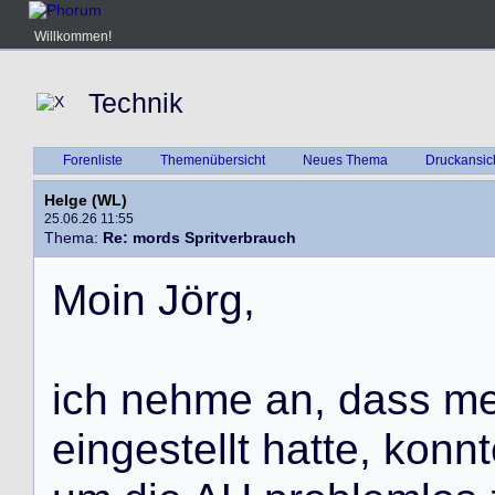
Willkommen!
Technik
Forenliste
Themenübersicht
Neues Thema
Druckansic
Helge (WL)
25.06.26 11:55
Thema:
Re: mords Spritverbrauch
M
o
i
n
J
ö
r
g
,
i
c
h
n
e
h
m
e
a
n
,
d
a
s
s
m
e
i
n
g
e
s
t
e
l
l
t
h
a
t
t
e
,
k
o
n
n
t