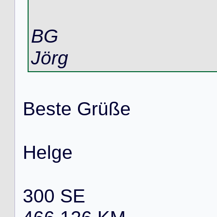
BG
Jörg
B
e
s
t
e
G
r
ü
ß
e
H
e
l
g
e
3
0
0
S
E