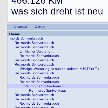
4
6
6
.
1
2
6
K
M
w
a
s
s
i
c
h
d
r
e
h
t
i
s
t
n
e
u
Antworten
Zitieren
Thema
mords Spritverbrauch
Re: mords Spritverbrauch
Re: mords Spritverbrauch
Ein kleiner Verdreher...
Re: mords Spritverbrauch
Re: mords Spritverbrauch
Re: mords Spritverbrauch
@Helge: Woran lag es nun bei deinem M103? (k.T.)
Re: mords Spritverbrauch
Re: mords Spritverbrauch
Re: mords Spritverbrauch
Re: mords Spritverbrauch
Re: mords Spritverbrauch
Re: mords Spritverbrauch
Re: mords Spritverbrauch
Re: mords Spritverbrauch
Re: mords Spritverbrauch