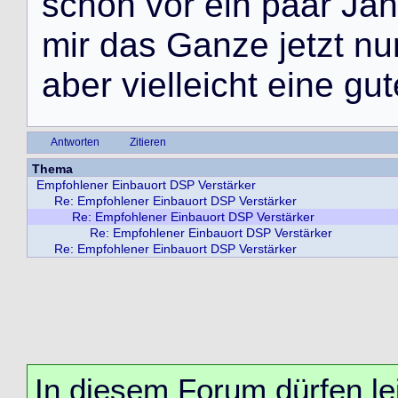
s
c
h
o
n
v
o
r
e
i
n
p
a
a
r
J
a
h
m
i
r
d
a
s
G
a
n
z
e
j
e
t
z
t
n
u
a
b
e
r
v
i
e
l
l
e
i
c
h
t
e
i
n
e
g
u
t
Antworten
Zitieren
Thema
Empfohlener Einbauort DSP Verstärker
Re: Empfohlener Einbauort DSP Verstärker
Re: Empfohlener Einbauort DSP Verstärker
Re: Empfohlener Einbauort DSP Verstärker
Re: Empfohlener Einbauort DSP Verstärker
In diesem Forum dürfen lei