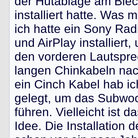
d
e
r
H
u
t
a
b
l
a
g
e
a
m
B
l
e
c
i
n
s
t
a
l
l
i
e
r
t
h
a
t
t
e
.
W
a
s
m
i
c
h
h
a
t
t
e
e
i
n
S
o
n
y
R
a
d
u
n
d
A
i
r
P
l
a
y
i
n
s
t
a
l
l
i
e
r
t
,
d
e
n
v
o
r
d
e
r
e
n
L
a
u
t
s
p
r
e
l
a
n
g
e
n
C
h
i
n
k
a
b
e
l
n
n
a
e
i
n
C
i
n
c
h
K
a
b
e
l
h
a
b
i
c
g
e
l
e
g
t
,
u
m
d
a
s
S
u
b
w
o
f
ü
h
r
e
n
.
V
i
e
l
l
e
i
c
h
t
i
s
t
d
a
I
d
e
e
.
D
i
e
I
n
s
t
a
l
l
a
t
i
o
n
d