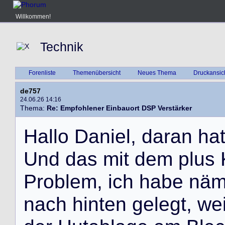
Willkommen!
Technik
Forenliste
Themenübersicht
Neues Thema
Druckansic
de757
24.06.26 14:16
Thema:
Re: Empfohlener Einbauort DSP Verstärker
H
a
l
l
o
D
a
n
i
e
l
,
d
a
r
a
n
h
a
U
n
d
d
a
s
m
i
t
d
e
m
p
l
u
s
P
r
o
b
l
e
m
,
i
c
h
h
a
b
e
n
ä
n
a
c
h
h
i
n
t
e
n
g
e
l
e
g
t
,
w
e