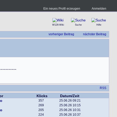
Ein neues Profil erzeugen
Anmelden
W126-Wiki
Suche
Hilfe
vorheriger Beitrag
nächster Beitrag
-
-
-
-
-
-
-
-
-
-
-
RSS
or
Klicks
Datum/Zeit
bo
357
25.06.26 09:21
269
25.06.26 10:15
bo
205
25.06.26 10:31
224
25.06.26 10:37