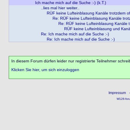
Ich mache mich auf die Suche :-) (k.T.)
..lies mal hier weiter..
RÜF keine Lufteinblasung Kanäle trotzdem o
Re: RÜF keine Lufteinblasung Kanäle tro
Re: RÜF keine Lufteinblasung Kanäle 
RÜF keine Lufteinblasung und Kanäl
Re: Ich mache mich auf die Suche :-)
Re: Ich mache mich auf die Suche :-)
In diesem Forum dürfen leider nur registrierte Teilnehmer schrei
Klicken Sie hier, um sich einzuloggen
Impressum
W126-for