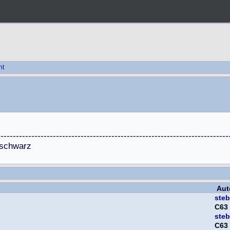
ht
-
-
-
-
-
-
-
-
-
-
-
-
-
-
-
-
-
-
-
-
-
-
-
-
-
-
-
-
-
-
-
-
-
-
-
-
-
-
-
-
-
-
-
-
-
-
-
-
-
-
-
-
-
-
-
-
-
-
-
-
-
-
-
-
-
-
-
-
-
-
-
-
-
-
-
s
c
h
w
a
r
z
Aut
ste
C63
ste
C63