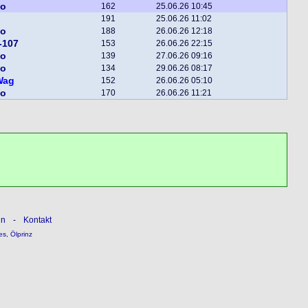
bo
162
25.06.26 10:45
191
25.06.26 11:02
bo
188
26.06.26 12:18
-107
153
26.06.26 22:15
bo
139
27.06.26 09:16
bo
134
29.06.26 08:17
Wag
152
26.06.26 05:10
bo
170
26.06.26 11:21
ln
-
Kontakt
es
,
Ölprinz