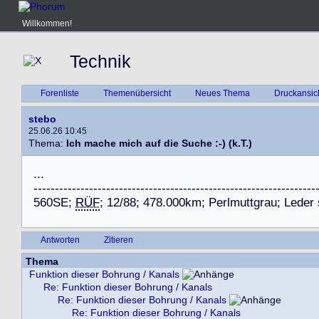
Willkommen!
Technik
Forenliste
Themenübersicht
Neues Thema
Druckansic
stebo
25.06.26 10:45
Thema:
Ich mache mich auf die Suche :-) (k.T.)
.
.
.
-
-
-
-
-
-
-
-
-
-
-
-
-
-
-
-
-
-
-
-
-
-
-
-
-
-
-
-
-
-
-
-
-
-
-
-
-
-
-
-
-
-
-
-
-
-
-
-
-
-
-
-
-
-
-
-
-
-
-
-
-
-
-
-
-
-
5
6
0
S
E
;
RÜF
;
1
2
/
8
8
;
4
7
8
.
0
0
0
k
m
;
P
e
r
l
m
u
t
t
g
r
a
u
;
L
e
d
e
r
Antworten
Zitieren
Thema
Funktion dieser Bohrung / Kanals
Re: Funktion dieser Bohrung / Kanals
Re: Funktion dieser Bohrung / Kanals
Re: Funktion dieser Bohrung / Kanals