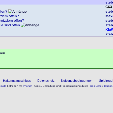
ste
C63
ffen?
ste
tzdem offen?
Max
trotzdem offen?
ste
e sind offen
ste
Kla
ste
ben.
-
Haftungsausschluss
-
Datenschutz
-
Nutzungsbedingungen
-
Spielrege
um.de
betrieben mit
Phorum
- Grafik, Gestaltung und Programmierung durch
Hans-Dieter
,
Johann