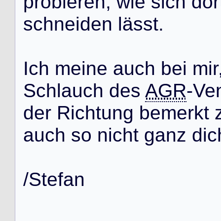
p
r
o
b
i
e
r
e
n
,
w
i
e
s
i
c
h
d
o
r
s
c
h
n
e
i
d
e
n
l
ä
s
s
t
.
I
c
h
m
e
i
n
e
a
u
c
h
b
e
i
m
i
r
S
c
h
l
a
u
c
h
d
e
s
AGR
-
V
e
d
e
r
R
i
c
h
t
u
n
g
b
e
m
e
r
k
t
a
u
c
h
s
o
n
i
c
h
t
g
a
n
z
d
i
c
/
S
t
e
f
a
n