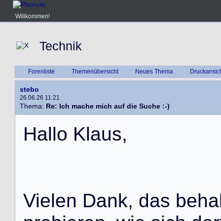
Willkommen!
Technik
Forenliste
Themenübersicht
Neues Thema
Druckansic
stebo
26.06.26 11:21
Thema:
Re: Ich mache mich auf die Suche :-)
H
a
l
l
o
K
l
a
u
s
,
V
i
e
l
e
n
D
a
n
k
,
d
a
s
b
e
h
a