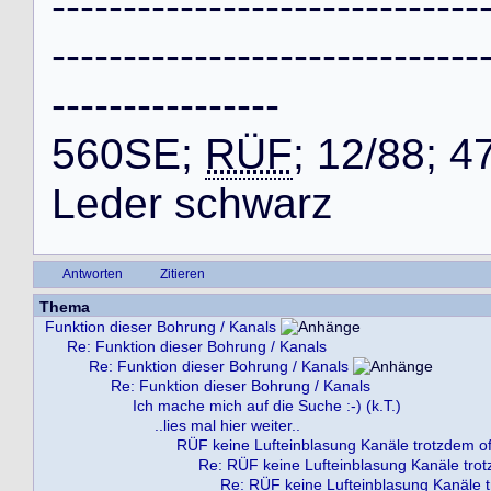
-
-
-
-
-
-
-
-
-
-
-
-
-
-
-
-
-
-
-
-
-
-
-
-
-
-
-
-
-
-
-
-
-
-
-
-
-
-
-
-
-
-
-
-
-
-
-
-
-
-
-
-
-
-
-
-
-
-
-
-
-
-
-
-
-
-
-
-
-
-
-
-
-
-
-
-
5
6
0
S
E
;
RÜF
;
1
2
/
8
8
;
4
L
e
d
e
r
s
c
h
w
a
r
z
Antworten
Zitieren
Thema
Funktion dieser Bohrung / Kanals
Re: Funktion dieser Bohrung / Kanals
Re: Funktion dieser Bohrung / Kanals
Re: Funktion dieser Bohrung / Kanals
Ich mache mich auf die Suche :-) (k.T.)
..lies mal hier weiter..
RÜF keine Lufteinblasung Kanäle trotzdem o
Re: RÜF keine Lufteinblasung Kanäle tro
Re: RÜF keine Lufteinblasung Kanäle 