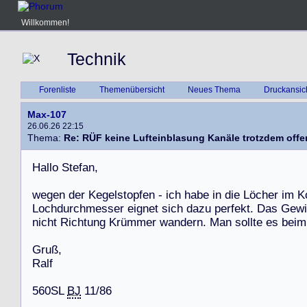
Willkommen!
Technik
Forenliste
Themenübersicht
Neues Thema
Druckansic
Max-107
26.06.26 22:15
Thema:
Re: RÜF keine Lufteinblasung Kanäle trotzdem off
H
a
l
l
o
S
t
e
f
a
n
,
w
e
g
e
n
d
e
r
K
e
g
e
l
s
t
o
p
f
e
n
-
i
c
h
h
a
b
e
i
n
d
i
e
L
ö
c
h
e
r
i
m
K
L
o
c
h
d
u
r
c
h
m
e
s
s
e
r
e
i
g
n
e
t
s
i
c
h
d
a
z
u
p
e
r
f
e
k
t
.
D
a
s
G
e
w
i
n
i
c
h
t
R
i
c
h
t
u
n
g
K
r
ü
m
m
e
r
w
a
n
d
e
r
n
.
M
a
n
s
o
l
l
t
e
e
s
b
e
i
m
G
r
u
ß
,
R
a
l
f
5
6
0
S
L
BJ
1
1
/
8
6