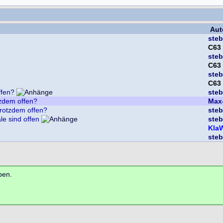
Aut
ste
C63
ste
C63
ste
C63
ffen?
ste
tzdem offen?
Max
trotzdem offen?
ste
e sind offen
ste
Kla
ste
ben.