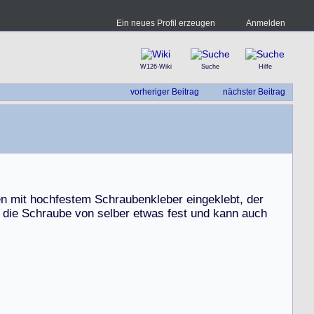
Ein neues Profil erzeugen
Anmelden
W126-Wiki
Suche
Hilfe
vorheriger Beitrag
nächster Beitrag
e
n
m
i
t
h
o
c
h
f
e
s
t
e
m
S
c
h
r
a
u
b
e
n
k
l
e
b
e
r
e
i
n
g
e
k
l
e
b
t
,
d
e
r
d
i
e
S
c
h
r
a
u
b
e
v
o
n
s
e
l
b
e
r
e
t
w
a
s
f
e
s
t
u
n
d
k
a
n
n
a
u
c
h