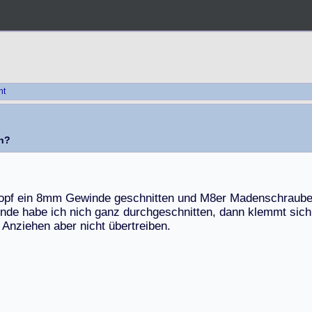
ht
en?
o
p
f
e
i
n
8
m
m
G
e
w
i
n
d
e
g
e
s
c
h
n
i
t
t
e
n
u
n
d
M
8
e
r
M
a
d
e
n
s
c
h
r
a
u
b
n
d
e
h
a
b
e
i
c
h
n
i
c
h
g
a
n
z
d
u
r
c
h
g
e
s
c
h
n
i
t
t
e
n
,
d
a
n
n
k
l
e
m
m
t
s
i
c
h
A
n
z
i
e
h
e
n
a
b
e
r
n
i
c
h
t
ü
b
e
r
t
r
e
i
b
e
n
.