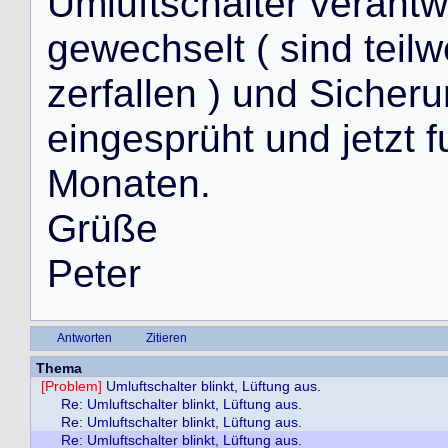
U
m
l
u
f
t
s
c
h
a
l
t
e
r
v
e
r
a
n
t
w
g
e
w
e
c
h
s
e
l
t
(
s
i
n
d
t
e
i
l
w
z
e
r
f
a
l
l
e
n
)
u
n
d
S
i
c
h
e
r
u
e
i
n
g
e
s
p
r
ü
h
t
u
n
d
j
e
t
z
t
f
M
o
n
a
t
e
n
.
G
r
ü
ß
e
P
e
t
e
r
Antworten
Zitieren
Thema
[Problem]
Umluftschalter blinkt, Lüftung aus.
Re: Umluftschalter blinkt, Lüftung aus.
Re: Umluftschalter blinkt, Lüftung aus.
Re: Umluftschalter blinkt, Lüftung aus.