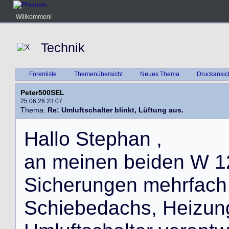
Willkommen!
Technik
Forenliste
Themenübersicht
Neues Thema
Druckansic
Peter500SEL
25.06.26 23:07
Thema:
Re: Umluftschalter blinkt, Lüftung aus.
H
a
l
l
o
S
t
e
p
h
a
n
,
a
n
m
e
i
n
e
n
b
e
i
d
e
n
W
1
S
i
c
h
e
r
u
n
g
e
n
m
e
h
r
f
a
c
h
S
c
h
i
e
b
e
d
a
c
h
s
,
H
e
i
z
u
n