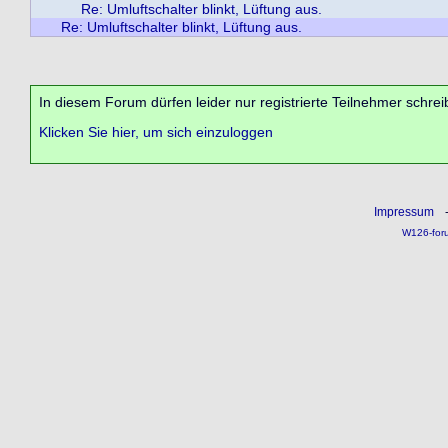
Re: Umluftschalter blinkt, Lüftung aus.
Re: Umluftschalter blinkt, Lüftung aus.
In diesem Forum dürfen leider nur registrierte Teilnehmer schrei
Klicken Sie hier, um sich einzuloggen
Impressum
W126-for