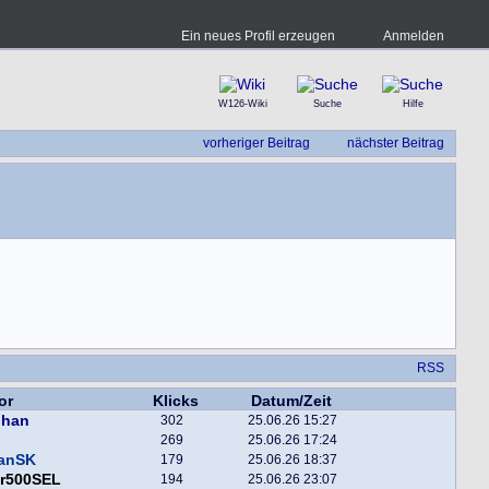
Ein neues Profil erzeugen
Anmelden
W126-Wiki
Suche
Hilfe
vorheriger Beitrag
nächster Beitrag
RSS
or
Klicks
Datum/Zeit
phan
302
25.06.26 15:27
269
25.06.26 17:24
fanSK
179
25.06.26 18:37
er500SEL
194
25.06.26 23:07