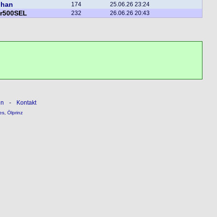
phan
174
25.06.26 23:24
er500SEL
232
26.06.26 20:43
ln
-
Kontakt
es
,
Ölprinz