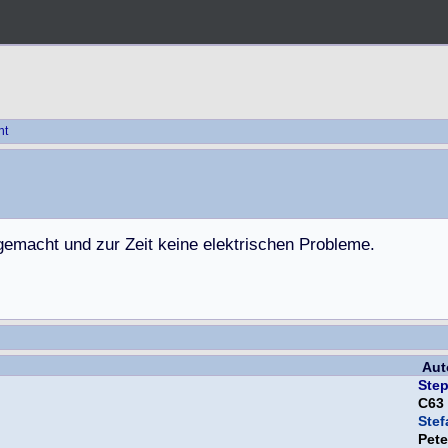
ht
g
e
m
a
c
h
t
u
n
d
z
u
r
Z
e
i
t
k
e
i
n
e
e
l
e
k
t
r
i
s
c
h
e
n
P
r
o
b
l
e
m
e
.
Aut
Ste
C63
Ste
Pet