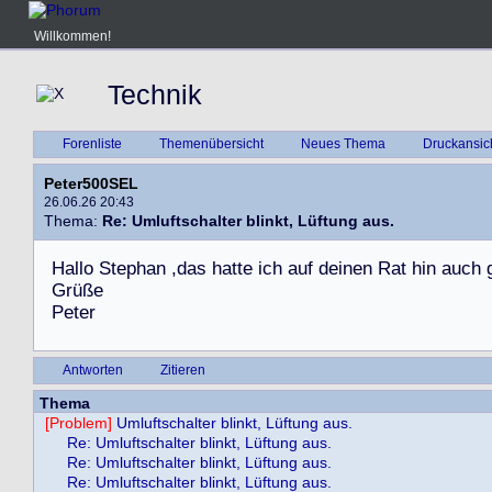
Willkommen!
Technik
Forenliste
Themenübersicht
Neues Thema
Druckansic
Peter500SEL
26.06.26 20:43
Thema:
Re: Umluftschalter blinkt, Lüftung aus.
H
a
l
l
o
S
t
e
p
h
a
n
,
d
a
s
h
a
t
t
e
i
c
h
a
u
f
d
e
i
n
e
n
R
a
t
h
i
n
a
u
c
h
G
r
ü
ß
e
P
e
t
e
r
Antworten
Zitieren
Thema
[Problem]
Umluftschalter blinkt, Lüftung aus.
Re: Umluftschalter blinkt, Lüftung aus.
Re: Umluftschalter blinkt, Lüftung aus.
Re: Umluftschalter blinkt, Lüftung aus.