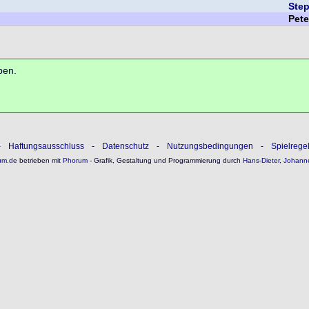
Ste
Pet
ben.
-
Haftungsausschluss
-
Datenschutz
-
Nutzungsbedingungen
-
Spielrege
um.de
betrieben mit
Phorum
- Grafik, Gestaltung und Programmierung durch
Hans-Dieter
,
Johann