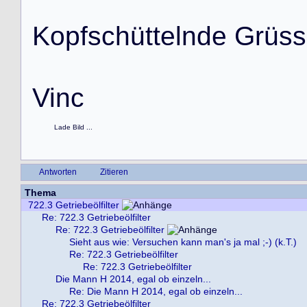
K
o
p
f
s
c
h
ü
t
t
e
l
n
d
e
G
r
ü
s
s
V
i
n
c
Lade Bild ...
Antworten
Zitieren
Thema
722.3 Getriebeölfilter
Re: 722.3 Getriebeölfilter
Re: 722.3 Getriebeölfilter
Sieht aus wie: Versuchen kann man's ja mal ;-) (k.T.)
Re: 722.3 Getriebeölfilter
Re: 722.3 Getriebeölfilter
Die Mann H 2014, egal ob einzeln...
Re: Die Mann H 2014, egal ob einzeln...
Re: 722.3 Getriebeölfilter