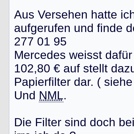
A
u
s
V
e
r
s
e
h
e
n
h
a
t
t
e
i
c
a
u
f
g
e
r
u
f
e
n
u
n
d
f
i
n
d
e
d
2
7
7
0
1
9
5
M
e
r
c
e
d
e
s
w
e
i
s
s
t
d
a
f
ü
r
1
0
2
,
8
0
€
a
u
f
s
t
e
l
l
t
d
a
z
P
a
p
i
e
r
f
i
l
t
e
r
d
a
r
.
(
s
i
e
h
e
U
n
d
NML
.
D
i
e
F
i
l
t
e
r
s
i
n
d
d
o
c
h
b
e