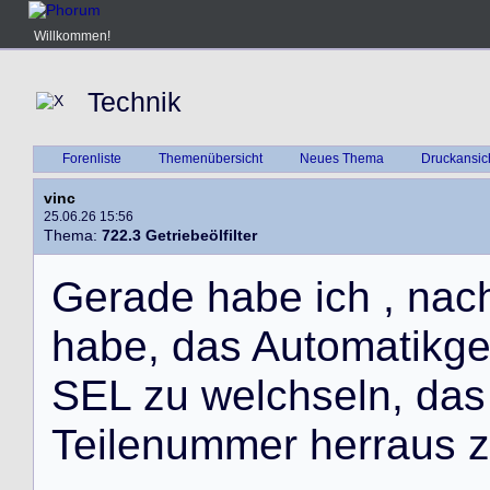
Willkommen!
Technik
Forenliste
Themenübersicht
Neues Thema
Druckansic
vinc
25.06.26 15:56
Thema:
722.3 Getriebeölfilter
G
e
r
a
d
e
h
a
b
e
i
c
h
,
n
a
c
h
a
b
e
,
d
a
s
A
u
t
o
m
a
t
i
k
g
S
E
L
z
u
w
e
l
c
h
s
e
l
n
,
d
a
s
T
e
i
l
e
n
u
m
m
e
r
h
e
r
r
a
u
s
z