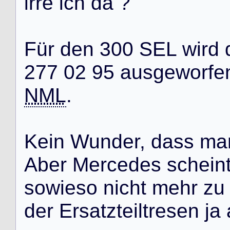
i
r
r
e
i
c
h
d
a
?
F
ü
r
d
e
n
3
0
0
S
E
L
w
i
r
d
2
7
7
0
2
9
5
a
u
s
g
e
w
o
r
f
e
NML
.
K
e
i
n
W
u
n
d
e
r
,
d
a
s
s
m
a
A
b
e
r
M
e
r
c
e
d
e
s
s
c
h
e
i
n
s
o
w
i
e
s
o
n
i
c
h
t
m
e
h
r
z
u
d
e
r
E
r
s
a
t
z
t
e
i
l
t
r
e
s
e
n
j
a