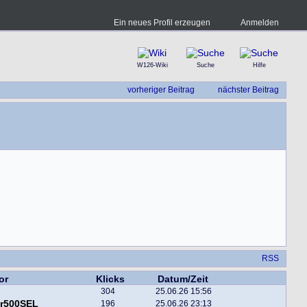
Ein neues Profil erzeugen
Anmelden
W126-Wiki
Suche
Hilfe
vorheriger Beitrag
nächster Beitrag
RSS
or
Klicks
Datum/Zeit
304
25.06.26 15:56
er500SEL
196
25.06.26 23:13