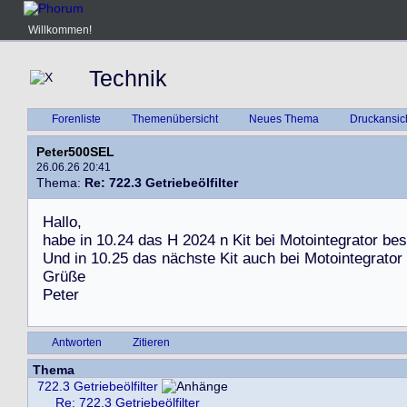
Willkommen!
Technik
Forenliste
Themenübersicht
Neues Thema
Druckansic
Peter500SEL
26.06.26 20:41
Thema:
Re: 722.3 Getriebeölfilter
H
a
l
l
o
,
h
a
b
e
i
n
1
0
.
2
4
d
a
s
H
2
0
2
4
n
K
i
t
b
e
i
M
o
t
o
i
n
t
e
g
r
a
t
o
r
b
e
s
U
n
d
i
n
1
0
.
2
5
d
a
s
n
ä
c
h
s
t
e
K
i
t
a
u
c
h
b
e
i
M
o
t
o
i
n
t
e
g
r
a
t
o
r
G
r
ü
ß
e
P
e
t
e
r
Antworten
Zitieren
Thema
722.3 Getriebeölfilter
Re: 722.3 Getriebeölfilter