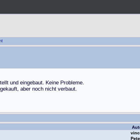
ht
t
e
l
l
t
u
n
d
e
i
n
g
e
b
a
u
t
.
K
e
i
n
e
P
r
o
b
l
e
m
e
.
g
e
k
a
u
f
t
,
a
b
e
r
n
o
c
h
n
i
c
h
t
v
e
r
b
a
u
t
.
Aut
vinc
Pet