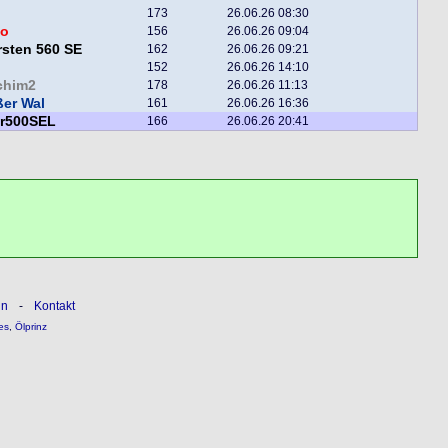
173
26.06.26 08:30
o
156
26.06.26 09:04
sten 560 SE
162
26.06.26 09:21
152
26.06.26 14:10
chim2
178
26.06.26 11:13
er Wal
161
26.06.26 16:36
er500SEL
166
26.06.26 20:41
ln
-
Kontakt
es
,
Ölprinz