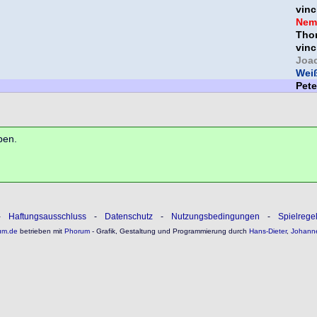
vinc
Nem
Thor
vinc
Joa
Weiß
Pet
ben.
-
Haftungsausschluss
-
Datenschutz
-
Nutzungsbedingungen
-
Spielrege
um.de
betrieben mit
Phorum
- Grafik, Gestaltung und Programmierung durch
Hans-Dieter
,
Johann