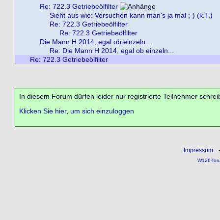
Re: 722.3 Getriebeölfilter
Sieht aus wie: Versuchen kann man's ja mal ;-) (k.T.)
Re: 722.3 Getriebeölfilter
Re: 722.3 Getriebeölfilter
Die Mann H 2014, egal ob einzeln...
Re: Die Mann H 2014, egal ob einzeln...
Re: 722.3 Getriebeölfilter
In diesem Forum dürfen leider nur registrierte Teilnehmer schrei
Klicken Sie hier, um sich einzuloggen
Impressum
W126-for