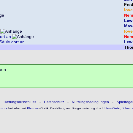
Fre
lov
Nem
Lew
Max
lov
ort an
Nem
Säule dort an
Lew
Thor
ben.
-
Haftungsausschluss
-
Datenschutz
-
Nutzungsbedingungen
-
Spielrege
um.de
betrieben mit
Phorum
- Grafik, Gestaltung und Programmierung durch
Hans-Dieter
,
Johann