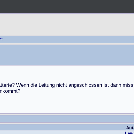
ht
a
t
t
e
r
i
e
?
W
e
n
n
d
i
e
L
e
i
t
u
n
g
n
i
c
h
t
a
n
g
e
s
c
h
l
o
s
s
e
n
i
s
t
d
a
n
n
m
i
s
s
n
k
o
m
m
t
?
Aut
Lew