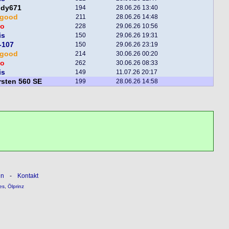
ddy671
194
28.06.26 13:40
egood
211
28.06.26 14:48
o
228
29.06.26 10:56
is
150
29.06.26 19:31
-107
150
29.06.26 23:19
egood
214
30.06.26 00:20
o
262
30.06.26 08:33
is
149
11.07.26 20:17
sten 560 SE
199
28.06.26 14:58
ln
-
Kontakt
es
,
Ölprinz