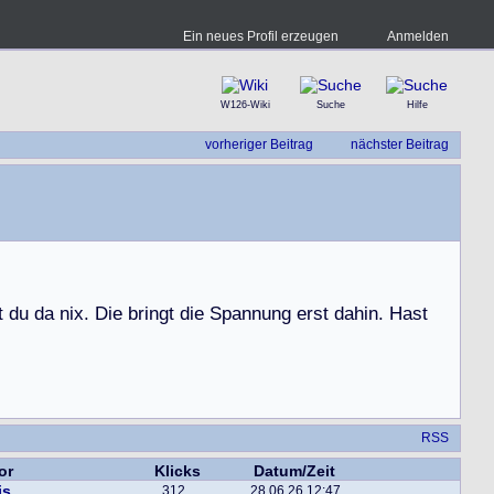
Ein neues Profil erzeugen
Anmelden
W126-Wiki
Suche
Hilfe
vorheriger Beitrag
nächster Beitrag
t
d
u
d
a
n
i
x
.
D
i
e
b
r
i
n
g
t
d
i
e
S
p
a
n
n
u
n
g
e
r
s
t
d
a
h
i
n
.
H
a
s
t
RSS
or
Klicks
Datum/Zeit
is
312
28.06.26 12:47