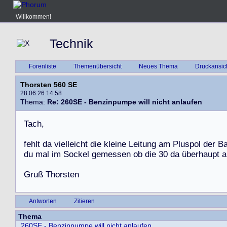
Willkommen!
Technik
Forenliste
Themenübersicht
Neues Thema
Druckansic
Thorsten 560 SE
28.06.26 14:58
Thema:
Re: 260SE - Benzinpumpe will nicht anlaufen
T
a
c
h
,
f
e
h
l
t
d
a
v
i
e
l
l
e
i
c
h
t
d
i
e
k
l
e
i
n
e
L
e
i
t
u
n
g
a
m
P
l
u
s
p
o
l
d
e
r
B
d
u
m
a
l
i
m
S
o
c
k
e
l
g
e
m
e
s
s
e
n
o
b
d
i
e
3
0
d
a
ü
b
e
r
h
a
u
p
t
a
G
r
u
ß
T
h
o
r
s
t
e
n
Antworten
Zitieren
Thema
260SE - Benzinpumpe will nicht anlaufen