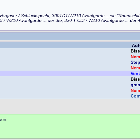
..Vergaser / Schluckspecht, 300TDT/W210 Avantgarde....ein "Raumschif
I / W210 Avantgarde.....der 3te, 320 T CDI / W210 Avantgarde.....der 
Aut
Biss
Nem
Ste
Nem
Vent
Biss
gra
Nem
Corn
ben.