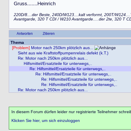
G
r
u
s
s
.
.
.
.
.
.
.
H
e
i
n
r
i
c
h
220D/8....der Beste, 240D/W123....kalt verformt, 200T/W124..
Avantgarde, 320 T CDI / W210 Avantgarde.....der 2te, 320 T CD
Antworten
Zitieren
Thema
[Problem]
Motor nach 250km plötzlich aus...
Sieht aus wie Kraftstoffpumpenrelais defekt (k.T.)
Re: Motor nach 250km plötzlich aus...
Hilfsmittel/Ersatzteile für unterwegs,..
Re: Hilfsmittel/Ersatzteile für unterwegs,..
Re: Hilfsmittel/Ersatzteile für unterwegs,..
Re: Hilfsmittel/Ersatzteile für unterwegs,..
Re: Hilfsmittel/Ersatzteile für unterwegs,..
Re: Motor nach 250km plötzlich aus...
In diesem Forum dürfen leider nur registrierte Teilnehmer schrei
Klicken Sie hier, um sich einzuloggen