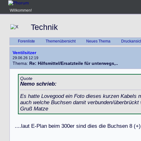
Willkommen!
Technik
Forenliste
Themenübersicht
Neues Thema
Druckansic
Ventilsitzer
29.06.26 12:19
Thema:
Re: Hilfsmittel/Ersatzteile für unterwegs,..
Quote
Nemo schrieb:
Es hatte Lovegood ein Foto dieses kurzen Kabels m
auch welche Buchsen damit verbunden/überbrückt
Gruß Matze
.
.
.
.
l
a
u
t
E
-
P
l
a
n
b
e
i
m
3
0
0
e
r
s
i
n
d
d
i
e
s
d
i
e
B
u
c
h
s
e
n
8
(
+
)