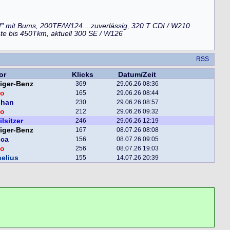
f" mit Bums, 200TE/W124....zuverlässig, 320 T CDI / W210
4te bis 450Tkm, aktuell 300 SE / W126
RSS
or
Klicks
Datum/Zeit
iger-Benz
369
29.06.26 08:36
o
165
29.06.26 08:44
phan
230
29.06.26 08:57
o
212
29.06.26 09:32
ilsitzer
246
29.06.26 12:19
iger-Benz
167
08.07.26 08:08
nca
156
08.07.26 09:05
o
256
08.07.26 19:03
elius
155
14.07.26 20:39