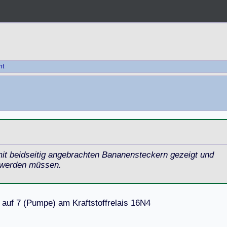
ht
it beidseitig angebrachten Bananensteckern gezeigt und
 werden müssen.
a
u
f
7
(
P
u
m
p
e
)
a
m
K
r
a
f
t
s
t
o
f
f
r
e
l
a
i
s
1
6
N
4