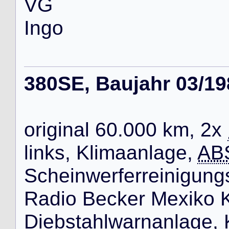
V
G
I
n
g
o
380SE, Baujahr 03/19
o
r
i
g
i
n
a
l
6
0
.
0
0
0
k
m
,
2
x
l
i
n
k
s
,
K
l
i
m
a
a
n
l
a
g
e
,
AB
S
c
h
e
i
n
w
e
r
f
e
r
r
e
i
n
i
g
u
n
g
R
a
d
i
o
B
e
c
k
e
r
M
e
x
i
k
o
D
i
e
b
s
t
a
h
l
w
a
r
n
a
n
l
a
g
e
,