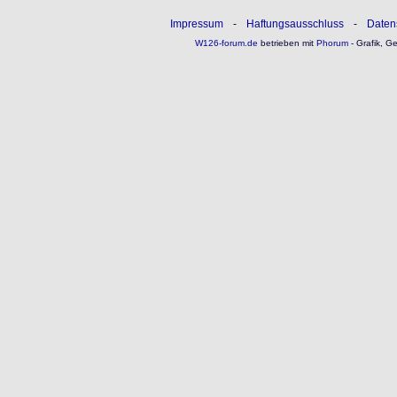
Impressum
-
Haftungsausschluss
-
Daten
W126-forum.de
betrieben mit
Phorum
- Grafik, G