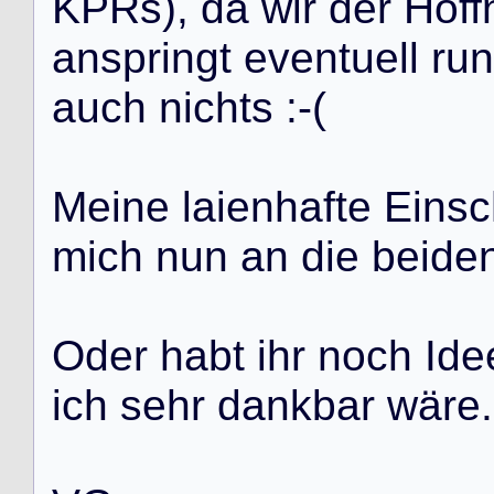
K
P
R
s
)
,
d
a
w
i
r
d
e
r
H
o
f
f
a
n
s
p
r
i
n
g
t
e
v
e
n
t
u
e
l
l
r
u
n
a
u
c
h
n
i
c
h
t
s
:
-
(
M
e
i
n
e
l
a
i
e
n
h
a
f
t
e
E
i
n
s
c
m
i
c
h
n
u
n
a
n
d
i
e
b
e
i
d
e
O
d
e
r
h
a
b
t
i
h
r
n
o
c
h
I
d
e
i
c
h
s
e
h
r
d
a
n
k
b
a
r
w
ä
r
e
.