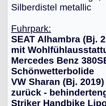
S
i
l
b
e
r
d
i
s
t
e
l
m
e
t
a
l
l
i
c
Fuhrpark:
SEAT Alhambra (Bj. 2
mit Wohlfühlausstatt
Mercedes Benz 380SE
Schönwetterbolide
VW Sharan (Bj. 2019) 
zurück - behinderte
Striker Handbike Lip