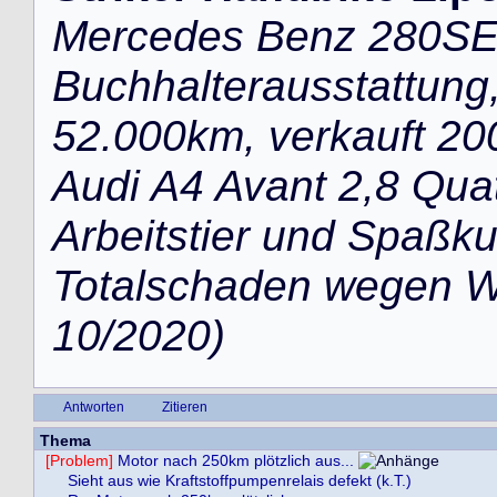
Mercedes Benz 280SE (
Buchhalterausstattung,
52.000km, verkauft 20
Audi A4 Avant 2,8 Quatt
Arbeitstier und Spaßku
Totalschaden wegen Wil
10/2020)
Antworten
Zitieren
Thema
[Problem]
Motor nach 250km plötzlich aus...
Sieht aus wie Kraftstoffpumpenrelais defekt (k.T.)