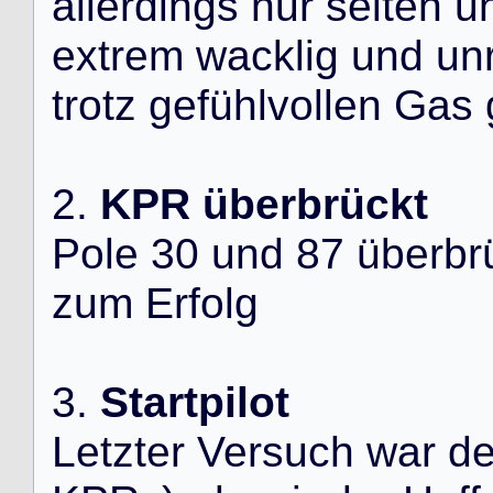
a
l
l
e
r
d
i
n
g
s
n
u
r
s
e
l
t
e
n
u
e
x
t
r
e
m
w
a
c
k
l
i
g
u
n
d
u
n
t
r
o
t
z
g
e
f
ü
h
l
v
o
l
l
e
n
G
a
s
2
.
KPR überbrückt
P
o
l
e
3
0
u
n
d
8
7
ü
b
e
r
b
r
z
u
m
E
r
f
o
l
g
3
.
Startpilot
L
e
t
z
t
e
r
V
e
r
s
u
c
h
w
a
r
d