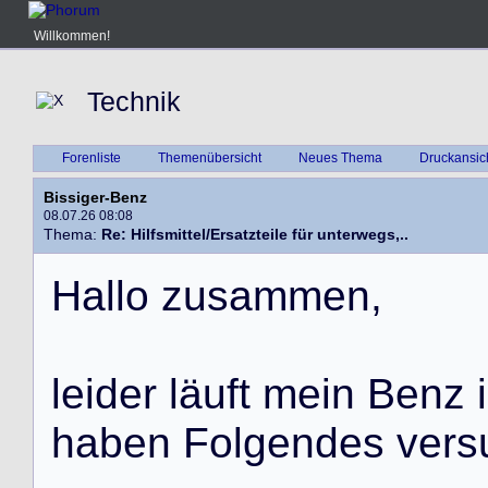
Willkommen!
Technik
Forenliste
Themenübersicht
Neues Thema
Druckansic
Bissiger-Benz
08.07.26 08:08
Thema:
Re: Hilfsmittel/Ersatzteile für unterwegs,..
H
a
l
l
o
z
u
s
a
m
m
e
n
,
l
e
i
d
e
r
l
ä
u
f
t
m
e
i
n
B
e
n
z
i
h
a
b
e
n
F
o
l
g
e
n
d
e
s
v
e
r
s