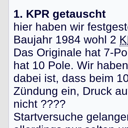
1. KPR getauscht
h
i
e
r
h
a
b
e
n
w
i
r
f
e
s
t
g
e
s
t
B
a
u
j
a
h
r
1
9
8
4
w
o
h
l
2
K
D
a
s
O
r
i
g
i
n
a
l
e
h
a
t
7
-
P
o
h
a
t
1
0
P
o
l
e
.
W
i
r
h
a
b
e
d
a
b
e
i
i
s
t
,
d
a
s
s
b
e
i
m
1
Z
ü
n
d
u
n
g
e
i
n
,
D
r
u
c
k
a
u
n
i
c
h
t
?
?
?
?
S
t
a
r
t
v
e
r
s
u
c
h
e
g
e
l
a
n
g
e