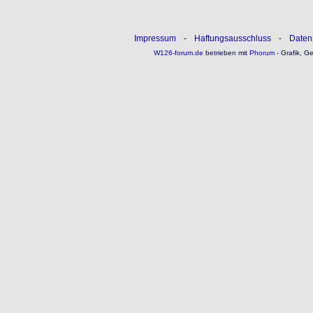
Impressum
-
Haftungsausschluss
-
Daten
W126-forum.de
betrieben mit
Phorum
- Grafik, G