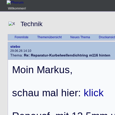
Willkommen!
Technik
Forenliste
Themenübersicht
Neues Thema
Druckansic
stebo
29.06.26 14:10
Thema:
Re: Reparatur-Kurbelwellendichtring m116 hinten
M
o
i
n
M
a
r
k
u
s
,
s
c
h
a
u
m
a
l
h
i
e
r
:
klick