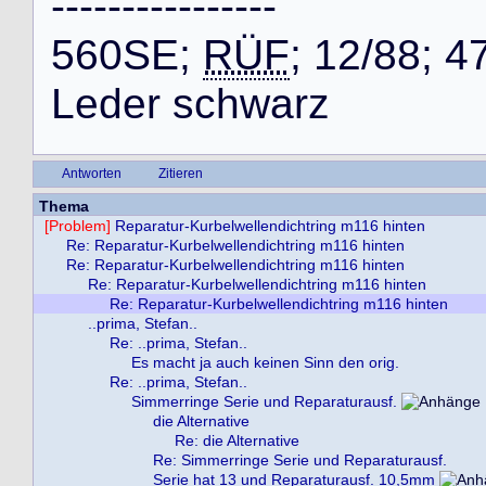
-
-
-
-
-
-
-
-
-
-
-
-
-
-
-
-
5
6
0
S
E
;
RÜF
;
1
2
/
8
8
;
4
L
e
d
e
r
s
c
h
w
a
r
z
Antworten
Zitieren
Thema
[Problem]
Reparatur-Kurbelwellendichtring m116 hinten
Re: Reparatur-Kurbelwellendichtring m116 hinten
Re: Reparatur-Kurbelwellendichtring m116 hinten
Re: Reparatur-Kurbelwellendichtring m116 hinten
Re: Reparatur-Kurbelwellendichtring m116 hinten
..prima, Stefan..
Re: ..prima, Stefan..
Es macht ja auch keinen Sinn den orig.
Re: ..prima, Stefan..
Simmerringe Serie und Reparaturausf.
die Alternative
Re: die Alternative
Re: Simmerringe Serie und Reparaturausf.
Serie hat 13 und Reparaturausf. 10,5mm