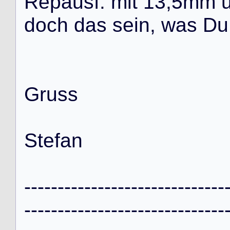
R
e
p
a
u
s
f
.
m
i
t
1
3
,
5
m
m
d
o
c
h
d
a
s
s
e
i
n
,
w
a
s
D
u
G
r
u
s
s
S
t
e
f
a
n
-
-
-
-
-
-
-
-
-
-
-
-
-
-
-
-
-
-
-
-
-
-
-
-
-
-
-
-
-
-
-
-
-
-
-
-
-
-
-
-
-
-
-
-
-
-
-
-
-
-
-
-
-
-
-
-
-
-
-
-