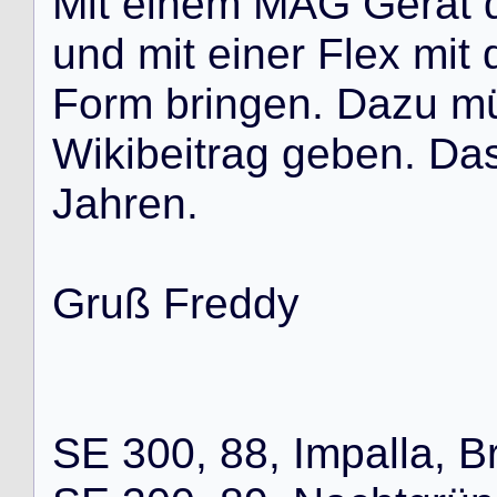
M
i
t
e
i
n
e
m
M
A
G
G
e
r
ä
t
u
n
d
m
i
t
e
i
n
e
r
F
l
e
x
m
i
t
F
o
r
m
b
r
i
n
g
e
n
.
D
a
z
u
m
W
i
k
i
b
e
i
t
r
a
g
g
e
b
e
n
.
D
a
J
a
h
r
e
n
.
G
r
u
ß
F
r
e
d
d
y
S
E
3
0
0
,
8
8
,
I
m
p
a
l
l
a
,
B