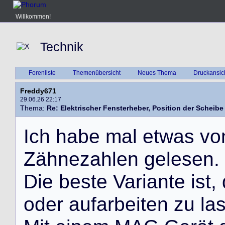
Willkommen!
Technik
Forenliste
Themenübersicht
Neues Thema
Druckansic
Freddy671
29.06.26 22:17
Thema:
Re: Elektrischer Fensterheber, Position der Scheibe
I
c
h
h
a
b
e
m
a
l
e
t
w
a
s
v
o
Z
ä
h
n
e
z
a
h
l
e
n
g
e
l
e
s
e
n
.
D
i
e
b
e
s
t
e
V
a
r
i
a
n
t
e
i
s
t
,
o
d
e
r
a
u
f
a
r
b
e
i
t
e
n
z
u
l
a