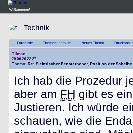
Willkommen!
Technik
Forenliste
Themenübersicht
Neues Thema
Druckansic
Tilman
29.06.26 22:27
Thema:
Re: Elektrischer Fensterheber, Position der Scheibe
I
c
h
h
a
b
d
i
e
P
r
o
z
e
d
u
r
j
a
b
e
r
a
m
FH
g
i
b
t
e
s
e
i
n
J
u
s
t
i
e
r
e
n
.
I
c
h
w
ü
r
d
e
e
i
s
c
h
a
u
e
n
,
w
i
e
d
i
e
E
n
d
a