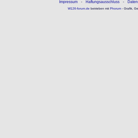
Impressum
-
Haftungsausschluss
-
Daten
W126-forum.de
betrieben mit
Phorum
- Grafik, G