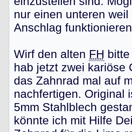
e
i
n
z
u
s
t
e
l
l
e
n
s
i
n
d
.
M
ö
g
l
n
u
r
e
i
n
e
n
u
n
t
e
r
e
n
w
e
i
l
A
n
s
c
h
l
a
g
f
u
n
k
t
i
o
n
i
e
r
e
n
W
i
r
f
d
e
n
a
l
t
e
n
FH
b
i
t
t
e
h
a
b
j
e
t
z
t
z
w
e
i
k
a
r
i
ö
s
e
d
a
s
Z
a
h
n
r
a
d
m
a
l
a
u
f
n
a
c
h
f
e
r
t
i
g
e
n
.
O
r
i
g
i
n
a
l
i
5
m
m
S
t
a
h
l
b
l
e
c
h
g
e
s
t
a
k
ö
n
n
t
e
i
c
h
m
i
t
H
i
l
f
e
D
e