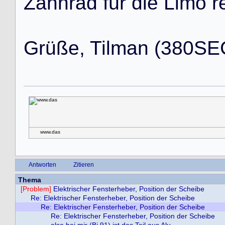
Z
a
h
n
r
a
d
f
ü
r
d
i
e
L
i
m
o
r
G
r
ü
ß
e
,
T
i
l
m
a
n
(
3
8
0
S
E
www.das
Antworten
Zitieren
Thema
[Problem]
Elektrischer Fensterheber, Position der Scheibe
Re: Elektrischer Fensterheber, Position der Scheibe
Re: Elektrischer Fensterheber, Position der Scheibe
Re: Elektrischer Fensterheber, Position der Scheibe
also bei mir (Bj.91) ist das Teil aus Alu