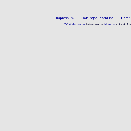
Impressum
-
Haftungsausschluss
-
Daten
W126-forum.de
betrieben mit
Phorum
- Grafik, G