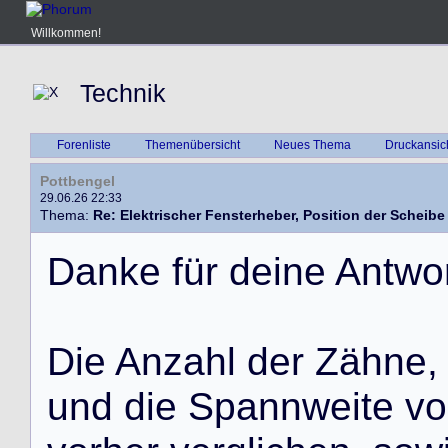
Willkommen!
Technik
Forenliste
Themenübersicht
Neues Thema
Druckansic
Pottbengel
29.06.26 22:33
Thema:
Re: Elektrischer Fensterheber, Position der Scheibe
D
a
n
k
e
f
ü
r
d
e
i
n
e
A
n
t
w
o
D
i
e
A
n
z
a
h
l
d
e
r
Z
ä
h
n
e
,
u
n
d
d
i
e
S
p
a
n
n
w
e
i
t
e
v
o