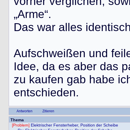
v
o
r
h
e
r
v
e
r
g
l
i
c
h
e
n
,
s
o
w
„
A
r
m
e
“
.
D
a
s
w
a
r
a
l
l
e
s
i
d
e
n
t
i
s
c
A
u
f
s
c
h
w
e
i
ß
e
n
u
n
d
f
e
i
l
I
d
e
e
,
d
a
e
s
a
b
e
r
d
a
s
p
z
u
k
a
u
f
e
n
g
a
b
h
a
b
e
i
c
e
n
t
s
c
h
i
e
d
e
n
.
Antworten
Zitieren
Thema
[Problem]
Elektrischer Fensterheber, Position der Scheibe