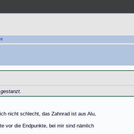
ht
 gestanzt.
i
c
h
n
i
c
h
t
s
c
h
l
e
c
h
t
,
d
a
s
Z
a
h
n
r
a
d
i
s
t
a
u
s
A
l
u
,
t
e
v
o
r
d
i
e
E
n
d
p
u
n
k
t
e
,
b
e
i
m
i
r
s
i
n
d
n
ä
m
l
i
c
h