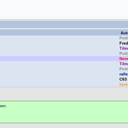
Aut
Pott
Fre
Til
Pott
Nem
Til
Pott
rall
C63
lov
ben.