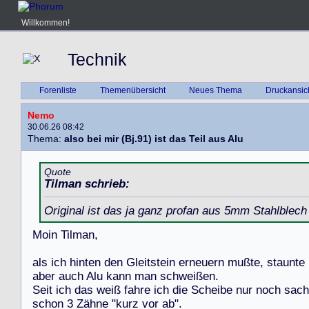
Willkommen!
Technik
Forenliste
Themenübersicht
Neues Thema
Druckansic
Nemo
30.06.26 08:42
Thema:
also bei mir (Bj.91) ist das Teil aus Alu
Quote
Tilman schrieb:
Original ist das ja ganz profan aus 5mm Stahlblech
M
o
i
n
T
i
l
m
a
n
,
a
l
s
i
c
h
h
i
n
t
e
n
d
e
n
G
l
e
i
t
s
t
e
i
n
e
r
n
e
u
e
r
n
m
u
ß
t
e
,
s
t
a
u
n
t
e
a
b
e
r
a
u
c
h
A
l
u
k
a
n
n
m
a
n
s
c
h
w
e
i
ß
e
n
.
S
e
i
t
i
c
h
d
a
s
w
e
i
ß
f
a
h
r
e
i
c
h
d
i
e
S
c
h
e
i
b
e
n
u
r
n
o
c
h
s
a
c
h
s
c
h
o
n
3
Z
ä
h
n
e
"
k
u
r
z
v
o
r
a
b
"
.