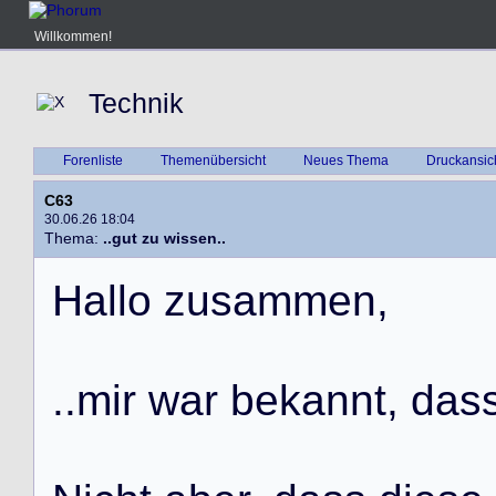
Willkommen!
Technik
Forenliste
Themenübersicht
Neues Thema
Druckansic
C63
30.06.26 18:04
Thema:
..gut zu wissen..
H
a
l
l
o
z
u
s
a
m
m
e
n
,
.
.
m
i
r
w
a
r
b
e
k
a
n
n
t
,
d
a
s