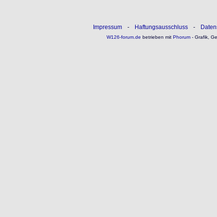
Impressum
-
Haftungsausschluss
-
Daten
W126-forum.de
betrieben mit
Phorum
- Grafik, G