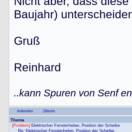
N
i
c
h
t
a
b
e
r
,
d
a
s
s
d
i
e
s
e
B
a
u
j
a
h
r
)
u
n
t
e
r
s
c
h
e
i
d
e
G
r
u
ß
R
e
i
n
h
a
r
d
..kann Spuren von Senf ent
Antworten
Zitieren
Thema
[Problem]
Elektrischer Fensterheber, Position der Scheibe
Re: Elektrischer Fensterheber, Position der Scheibe