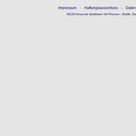
Impressum
-
Haftungsausschluss
-
Daten
W126-forum.de
betrieben mit
Phorum
- Grafik, G