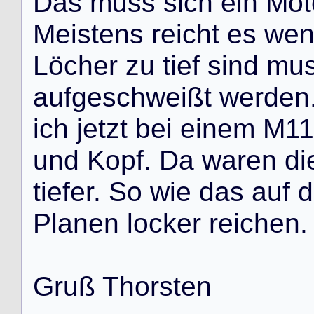
D
a
s
m
u
s
s
s
i
c
h
e
i
n
M
o
t
M
e
i
s
t
e
n
s
r
e
i
c
h
t
e
s
w
e
L
ö
c
h
e
r
z
u
t
i
e
f
s
i
n
d
m
u
a
u
f
g
e
s
c
h
w
e
i
ß
t
w
e
r
d
e
n
i
c
h
j
e
t
z
t
b
e
i
e
i
n
e
m
M
1
1
u
n
d
K
o
p
f
.
D
a
w
a
r
e
n
d
i
t
i
e
f
e
r
.
S
o
w
i
e
d
a
s
a
u
f
d
P
l
a
n
e
n
l
o
c
k
e
r
r
e
i
c
h
e
n
.
G
r
u
ß
T
h
o
r
s
t
e
n