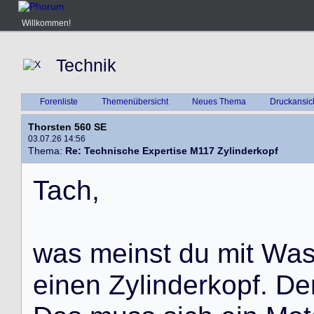
Willkommen!
Technik
Forenliste
Themenübersicht
Neues Thema
Druckansic
Thorsten 560 SE
03.07.26 14:56
Thema:
Re: Technische Expertise M117 Zylinderkopf
T
a
c
h
,
w
a
s
m
e
i
n
s
t
d
u
m
i
t
W
a
e
i
n
e
n
Z
y
l
i
n
d
e
r
k
o
p
f
.
D
e