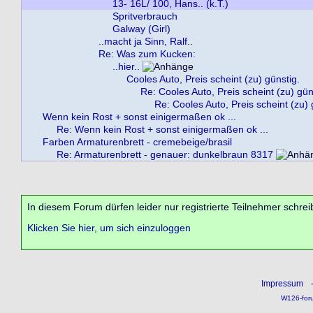
13- 16L/ 100, Hans.. (k.T.)
Spritverbrauch
Galway (Girl)
..macht ja Sinn, Ralf..
Re: Was zum Kucken:
..hier..
Cooles Auto, Preis scheint (zu) günstig.
Re: Cooles Auto, Preis scheint (zu) gün
Re: Cooles Auto, Preis scheint (zu) 
Wenn kein Rost + sonst einigermaßen ok ...
Re: Wenn kein Rost + sonst einigermaßen ok ...
Farben Armaturenbrett - cremebeige/brasil
Re: Armaturenbrett - genauer: dunkelbraun 8317
In diesem Forum dürfen leider nur registrierte Teilnehmer schrei
Klicken Sie hier, um sich einzuloggen
Impressum
W126-for