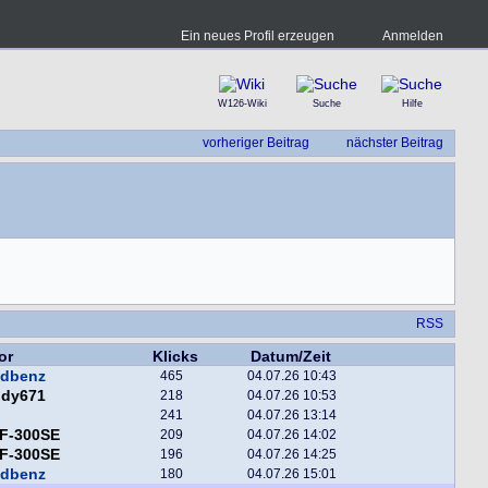
Ein neues Profil erzeugen
Anmelden
W126-Wiki
Suche
Hilfe
vorheriger Beitrag
nächster Beitrag
RSS
or
Klicks
Datum/Zeit
ndbenz
465
04.07.26 10:43
ddy671
218
04.07.26 10:53
241
04.07.26 13:14
F-300SE
209
04.07.26 14:02
F-300SE
196
04.07.26 14:25
ndbenz
180
04.07.26 15:01