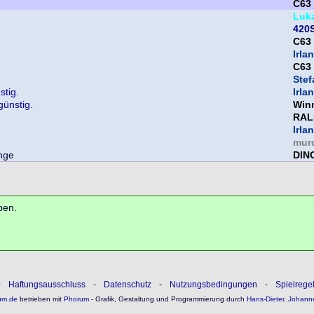
C63
Luk
420S
C63
Irla
C63
Ste
stig.
Irla
günstig.
Win
RAL
Irla
mur
DIN
ben.
-
Haftungsausschluss
-
Datenschutz
-
Nutzungsbedingungen
-
Spielrege
um.de
betrieben mit
Phorum
- Grafik, Gestaltung und Programmierung durch
Hans-Dieter
,
Johann