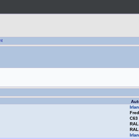
ht
Aut
Irla
Fre
C63
RAL
RAL
Irla