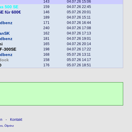
143
04.07.26 15:06
as 500 SE
159
04.07.26 22:45
E für 600€
146
05.07.26 20:01
189
04.07.26 15:11
ndbenz
171
04.07.26 16:44
240
04.07.26 17:08
fanSK
162
04.07.26 17:13
ndbenz
181
04.07.26 19:01
ni
165
04.07.26 20:14
F-300SE
198
04.07.26 17:22
ndbenz
168
05.07.26 13:11
dock
158
05.07.26 14:17
O
176
05.07.26 18:51
ln
-
Kontakt
es
,
Ölprinz