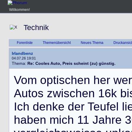
Willkommen!
Technik
Forenliste
Themenübersicht
Neues Thema
Druckansic
Irlandbenz
04.07.26 19:01
Thema:
Re: Cooles Auto, Preis scheint (zu) günstig.
V
o
m
o
p
t
i
s
c
h
e
n
h
e
r
w
e
r
A
u
t
o
s
z
w
i
s
c
h
e
n
1
6
k
b
i
I
c
h
d
e
n
k
e
d
e
r
T
e
u
f
e
l
l
i
h
a
b
e
n
m
i
c
h
1
1
J
a
h
r
e
3