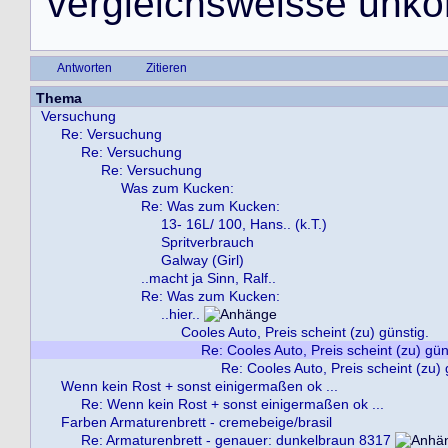
v
e
r
g
l
e
i
c
h
s
w
e
i
s
s
e
u
n
k
o
Antworten
Zitieren
Thema
Versuchung
Re: Versuchung
Re: Versuchung
Re: Versuchung
Was zum Kucken:
Re: Was zum Kucken:
13- 16L/ 100, Hans.. (k.T.)
Spritverbrauch
Galway (Girl)
..macht ja Sinn, Ralf..
Re: Was zum Kucken:
..hier..
Cooles Auto, Preis scheint (zu) günstig.
Re: Cooles Auto, Preis scheint (zu) gün
Re: Cooles Auto, Preis scheint (zu) 
Wenn kein Rost + sonst einigermaßen ok ...
Re: Wenn kein Rost + sonst einigermaßen ok ...
Farben Armaturenbrett - cremebeige/brasil
Re: Armaturenbrett - genauer: dunkelbraun 8317