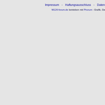
Impressum
-
Haftungsausschluss
-
Daten
W126-forum.de
betrieben mit
Phorum
- Grafik, G