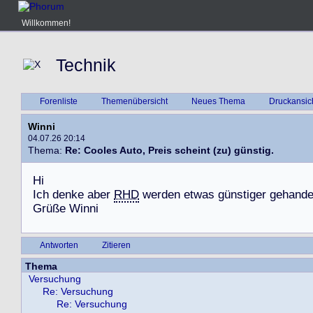
Willkommen!
Technik
Forenliste
Themenübersicht
Neues Thema
Druckansic
Winni
04.07.26 20:14
Thema:
Re: Cooles Auto, Preis scheint (zu) günstig.
H
i
I
c
h
d
e
n
k
e
a
b
e
r
RHD
w
e
r
d
e
n
e
t
w
a
s
g
ü
n
s
t
i
g
e
r
g
e
h
a
n
d
G
r
ü
ß
e
W
i
n
n
i
Antworten
Zitieren
Thema
Versuchung
Re: Versuchung
Re: Versuchung