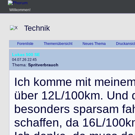
Willkommen!
Technik
Forenliste
Themenübersicht
Neues Thema
Druckansic
Lukas 500 SE
04.07.26 22:45
Thema:
Spritverbrauch
I
c
h
k
o
m
m
e
m
i
t
m
e
i
n
e
ü
b
e
r
1
2
L
/
1
0
0
k
m
.
U
n
d
b
e
s
o
n
d
e
r
s
s
p
a
r
s
a
m
f
a
s
c
h
a
f
f
e
n
,
d
a
1
6
L
/
1
0
0
k