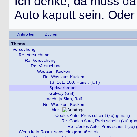
I
c
h
d
e
n
k
e
,
d
a
m
u
s
s
d
a
A
u
t
o
k
a
p
u
t
t
s
e
i
n
.
O
d
e
r
Antworten
Zitieren
Thema
Versuchung
Re: Versuchung
Re: Versuchung
Re: Versuchung
Was zum Kucken:
Re: Was zum Kucken:
13- 16L/ 100, Hans.. (k.T.)
Spritverbrauch
Galway (Girl)
..macht ja Sinn, Ralf..
Re: Was zum Kucken:
..hier..
Cooles Auto, Preis scheint (zu) günstig.
Re: Cooles Auto, Preis scheint (zu) gün
Re: Cooles Auto, Preis scheint (zu) 
Wenn kein Rost + sonst einigermaßen ok ...