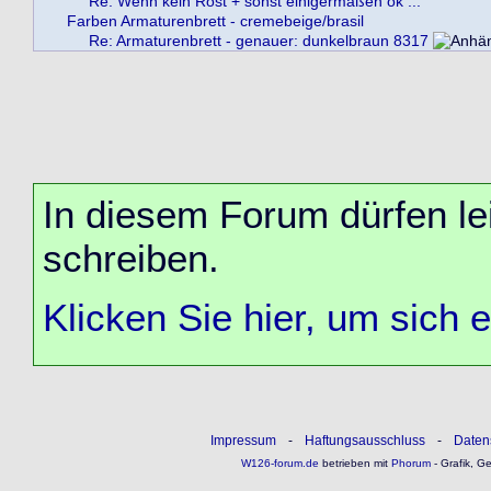
Re: Wenn kein Rost + sonst einigermaßen ok ...
Farben Armaturenbrett - cremebeige/brasil
Re: Armaturenbrett - genauer: dunkelbraun 8317
In diesem Forum dürfen lei
schreiben.
Klicken Sie hier, um sich 
Impressum
-
Haftungsausschluss
-
Daten
W126-forum.de
betrieben mit
Phorum
- Grafik, G