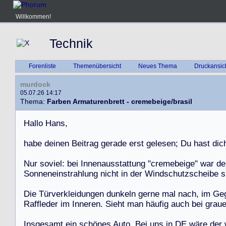
Willkommen!
Technik
Forenliste
Themenübersicht
Neues Thema
Druckansic
murdock
05.07.26 14:17
Thema:
Farben Armaturenbrett - cremebeige/brasil
H
a
l
l
o
H
a
n
s
,
h
a
b
e
d
e
i
n
e
n
B
e
i
t
r
a
g
g
e
r
a
d
e
e
r
s
t
g
e
l
e
s
e
n
;
D
u
h
a
s
t
d
i
c
N
u
r
s
o
v
i
e
l
:
b
e
i
I
n
n
e
n
a
u
s
s
t
a
t
t
u
n
g
"
c
r
e
m
e
b
e
i
g
e
"
w
a
r
d
e
S
o
n
n
e
n
e
i
n
s
t
r
a
h
l
u
n
g
n
i
c
h
t
i
n
d
e
r
W
i
n
d
s
c
h
u
t
z
s
c
h
e
i
b
e
s
D
i
e
T
ü
r
v
e
r
k
l
e
i
d
u
n
g
e
n
d
u
n
k
e
l
n
g
e
r
n
e
m
a
l
n
a
c
h
,
i
m
G
e
R
a
f
f
l
e
d
e
r
i
m
I
n
n
e
r
e
n
.
S
i
e
h
t
m
a
n
h
ä
u
f
i
g
a
u
c
h
b
e
i
g
r
a
u
I
n
s
g
e
s
a
m
t
e
i
n
s
c
h
ö
n
e
s
A
u
t
o
.
B
e
i
u
n
s
i
n
D
E
w
ä
r
e
d
e
r