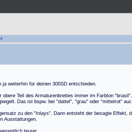
ht
h
j
a
w
e
i
t
e
r
h
i
n
f
ü
r
d
e
i
n
e
n
3
0
0
S
D
e
n
t
s
c
h
i
e
d
e
n
.
r
o
b
e
r
e
T
e
i
l
d
e
s
A
r
m
a
t
u
r
e
n
b
r
e
t
t
e
s
i
m
m
e
r
i
m
F
a
r
b
t
o
n
"
b
r
a
s
i
l
"
.
p
i
e
g
e
l
t
.
D
a
s
i
s
t
b
s
p
w
.
b
e
i
"
d
a
t
t
e
l
"
,
"
g
r
a
u
"
o
d
e
r
"
m
i
t
t
e
l
r
o
t
"
a
u
c
g
e
n
s
a
t
z
z
u
d
e
n
"
I
n
l
a
y
s
"
.
D
a
n
n
e
n
t
s
t
e
h
t
d
e
r
b
e
s
a
g
t
e
E
f
f
e
k
t
,
d
e
n
A
u
s
s
t
a
t
t
u
n
g
e
n
.
w
e
s
e
n
t
l
i
c
h
t
e
u
r
e
r
.