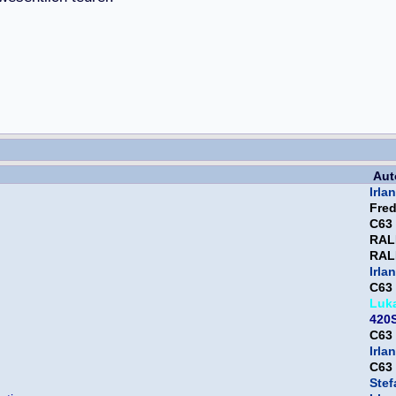
Aut
Irla
Fre
C63
RAL
RAL
Irla
C63
Luk
420S
C63
Irla
C63
Ste