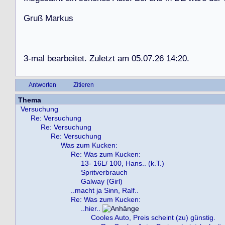
G
r
u
ß
M
a
r
k
u
s
3
-
m
a
l
b
e
a
r
b
e
i
t
e
t
.
Z
u
l
e
t
z
t
a
m
0
5
.
0
7
.
2
6
1
4
:
2
0
.
Antworten
Zitieren
Thema
Versuchung
Re: Versuchung
Re: Versuchung
Re: Versuchung
Was zum Kucken:
Re: Was zum Kucken:
13- 16L/ 100, Hans.. (k.T.)
Spritverbrauch
Galway (Girl)
..macht ja Sinn, Ralf..
Re: Was zum Kucken:
..hier..
Cooles Auto, Preis scheint (zu) günstig.