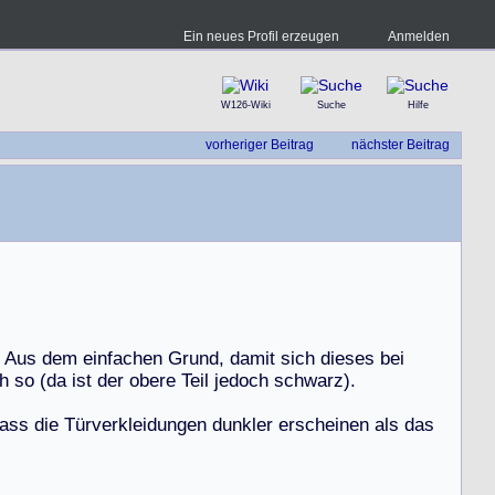
Ein neues Profil erzeugen
Anmelden
W126-Wiki
Suche
Hilfe
vorheriger Beitrag
nächster Beitrag
A
u
s
d
e
m
e
i
n
f
a
c
h
e
n
G
r
u
n
d
,
d
a
m
i
t
s
i
c
h
d
i
e
s
e
s
b
e
i
h
s
o
(
d
a
i
s
t
d
e
r
o
b
e
r
e
T
e
i
l
j
e
d
o
c
h
s
c
h
w
a
r
z
)
.
a
s
s
d
i
e
T
ü
r
v
e
r
k
l
e
i
d
u
n
g
e
n
d
u
n
k
l
e
r
e
r
s
c
h
e
i
n
e
n
a
l
s
d
a
s