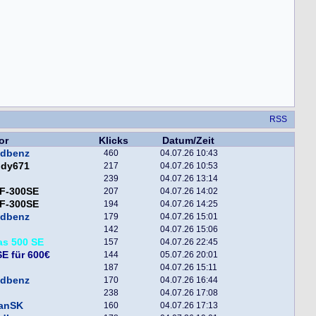
RSS
or
Klicks
Datum/Zeit
ndbenz
460
04.07.26 10:43
ddy671
217
04.07.26 10:53
239
04.07.26 13:14
F-300SE
207
04.07.26 14:02
F-300SE
194
04.07.26 14:25
ndbenz
179
04.07.26 15:01
142
04.07.26 15:06
as 500 SE
157
04.07.26 22:45
E für 600€
144
05.07.26 20:01
187
04.07.26 15:11
ndbenz
170
04.07.26 16:44
238
04.07.26 17:08
fanSK
160
04.07.26 17:13