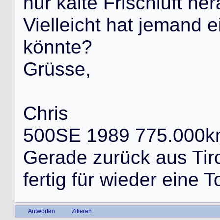
n
u
r
k
a
l
t
e
F
r
i
s
c
h
l
u
f
t
h
e
r
V
i
e
l
l
e
i
c
h
t
h
a
t
j
e
m
a
n
d
e
k
ö
n
n
t
e
?
G
r
ü
s
s
e
,
C
h
r
i
s
5
0
0
S
E
1
9
8
9
7
7
5
.
0
0
0
k
G
e
r
a
d
e
z
u
r
ü
c
k
a
u
s
T
i
r
f
e
r
t
i
g
f
ü
r
w
i
e
d
e
r
e
i
n
e
T
Antworten
Zitieren