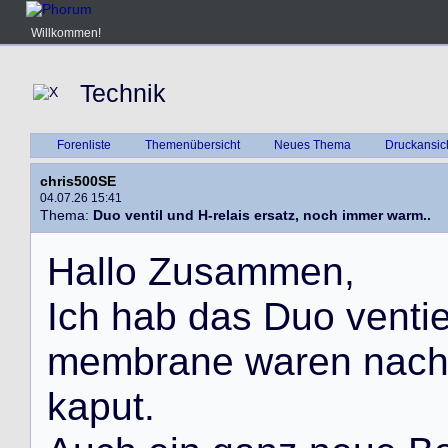
Willkommen!
Technik
Forenliste
Themenübersicht
Neues Thema
Druckansic
chris500SE
04.07.26 15:41
Thema:
Duo ventil und H-relais ersatz, noch immer warm..
H
a
l
l
o
Z
u
s
a
m
m
e
n
,
I
c
h
h
a
b
d
a
s
D
u
o
v
e
n
t
i
m
e
m
b
r
a
n
e
w
a
r
e
n
n
a
c
k
a
p
u
t
.