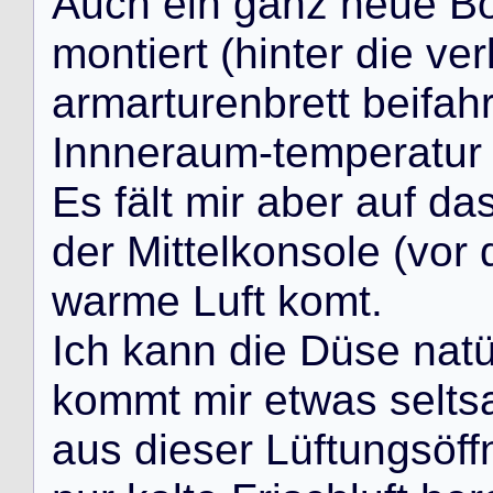
A
u
c
h
e
i
n
g
a
n
z
n
e
u
e
B
m
o
n
t
i
e
r
t
(
h
i
n
t
e
r
d
i
e
v
e
r
a
r
m
a
r
t
u
r
e
n
b
r
e
t
t
b
e
i
f
a
h
I
n
n
n
e
r
a
u
m
-
t
e
m
p
e
r
a
t
u
r
E
s
f
ä
l
t
m
i
r
a
b
e
r
a
u
f
d
a
d
e
r
M
i
t
t
e
l
k
o
n
s
o
l
e
(
v
o
r
w
a
r
m
e
L
u
f
t
k
o
m
t
.
I
c
h
k
a
n
n
d
i
e
D
ü
s
e
n
a
t
k
o
m
m
t
m
i
r
e
t
w
a
s
s
e
l
t
s
a
u
s
d
i
e
s
e
r
L
ü
f
t
u
n
g
s
ö
f
f