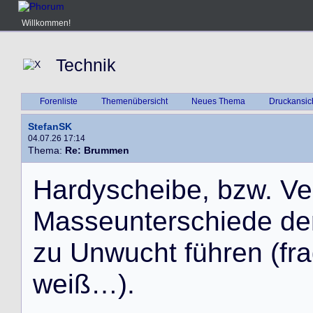
Willkommen!
Technik
Forenliste
Themenübersicht
Neues Thema
Druckansic
StefanSK
04.07.26 17:14
Thema:
Re: Brummen
H
a
r
d
y
s
c
h
e
i
b
e
,
b
z
w
.
V
e
M
a
s
s
e
u
n
t
e
r
s
c
h
i
e
d
e
d
e
z
u
U
n
w
u
c
h
t
f
ü
h
r
e
n
(
f
r
a
w
e
i
ß
…
)
.