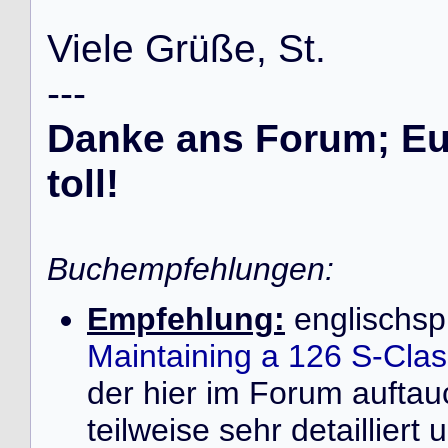
V
i
e
l
e
G
r
ü
ß
e
,
S
t
.
-
-
-
Danke ans Forum; Eur
toll!
Buchempfehlungen:
Empfehlung:
englischsp
Maintaining a 126 S-Cla
der hier im Forum auft
teilweise sehr detailliert