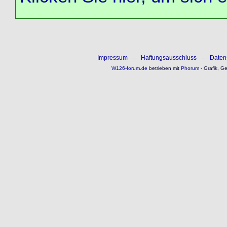
Impressum
-
Haftungsausschluss
-
Daten
W126-forum.de
betrieben mit
Phorum
- Grafik, G