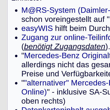
M@RS-System (Daimler
schon voreingestellt au
easyWIS
hilft beim Durch
Zugang zur online-Teilin
(
benötigt Zugangsdaten
)
"
Mercedes-Benz Originalt
allerdings nicht das ges
Preise und Verfügbarkeit
"
"alternativer" Mercedes-
Online)
" - inklusive SA-S
oben rechts)