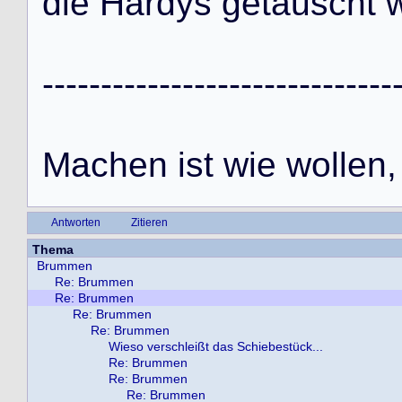
d
i
e
H
a
r
d
y
s
g
e
t
a
u
s
c
h
t
-
-
-
-
-
-
-
-
-
-
-
-
-
-
-
-
-
-
-
-
-
-
-
-
-
-
-
-
-
-
M
a
c
h
e
n
i
s
t
w
i
e
w
o
l
l
e
n
,
Antworten
Zitieren
Thema
Brummen
Re: Brummen
Re: Brummen
Re: Brummen
Re: Brummen
Wieso verschleißt das Schiebestück...
Re: Brummen
Re: Brummen
Re: Brummen