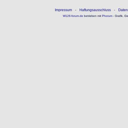
Impressum
-
Haftungsausschluss
-
Daten
W126-forum.de
betrieben mit
Phorum
- Grafik, G