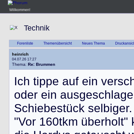
Willkommen!
Technik
Forenliste
Themenübersicht
Neues Thema
Druckansic
heinrich
04.07.26 17:27
Thema:
Re: Brummen
I
c
h
t
i
p
p
e
a
u
f
e
i
n
v
e
r
s
c
o
d
e
r
e
i
n
a
u
s
g
e
s
c
h
l
a
g
e
S
c
h
i
e
b
e
s
t
ü
c
k
s
e
l
b
i
g
e
r
.
"
V
o
r
1
6
0
t
k
m
ü
b
e
r
h
o
l
t
"