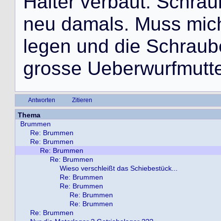
H
a
l
t
e
r
v
e
r
b
a
u
t
.
S
c
h
r
a
u
n
e
u
d
a
m
a
l
s
.
M
u
s
s
m
i
c
l
e
g
e
n
u
n
d
d
i
e
S
c
h
r
a
u
b
g
r
o
s
s
e
U
e
b
e
r
w
u
r
f
m
u
t
t
Antworten
Zitieren
Thema
Brummen
Re: Brummen
Re: Brummen
Re: Brummen
Re: Brummen
Wieso verschleißt das Schiebestück...
Re: Brummen
Re: Brummen
Re: Brummen
Re: Brummen
Re: Brummen