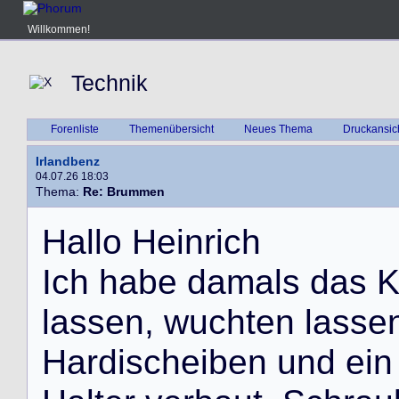
Willkommen!
Technik
Forenliste
Themenübersicht
Neues Thema
Druckansic
Irlandbenz
04.07.26 18:03
Thema:
Re: Brummen
H
a
l
l
o
H
e
i
n
r
i
c
h
I
c
h
h
a
b
e
d
a
m
a
l
s
d
a
s
l
a
s
s
e
n
,
w
u
c
h
t
e
n
l
a
s
s
e
H
a
r
d
i
s
c
h
e
i
b
e
n
u
n
d
e
i
n