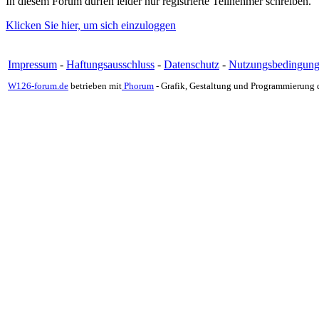
In diesem Forum dürfen leider nur registrierte Teilnehmer schreiben.
Klicken Sie hier, um sich einzuloggen
Impressum
-
Haftungsausschluss
-
Datenschutz
-
Nutzungsbedingun
W126-forum.de
betrieben mit
Phorum
- Grafik, Gestaltung und Programmierung