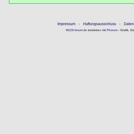
Impressum
-
Haftungsausschluss
-
Daten
W126-forum.de
betrieben mit
Phorum
- Grafik, G