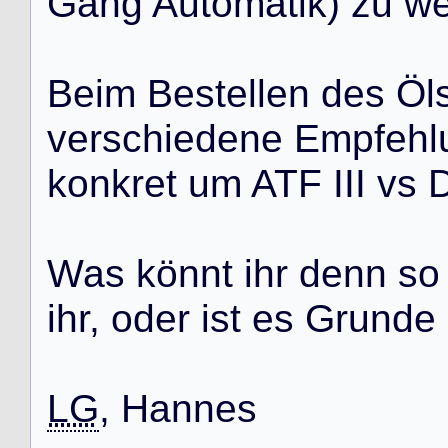
G
a
n
g
A
u
t
o
m
a
t
i
k
)
z
u
w
B
e
i
m
B
e
s
t
e
l
l
e
n
d
e
s
Ö
l
v
e
r
s
c
h
i
e
d
e
n
e
E
m
p
f
e
h
l
k
o
n
k
r
e
t
u
m
A
T
F
I
I
I
v
s
W
a
s
k
ö
n
n
t
i
h
r
d
e
n
n
s
o
i
h
r
,
o
d
e
r
i
s
t
e
s
G
r
u
n
d
e
LG
,
H
a
n
n
e
s