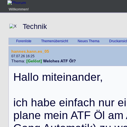
Willkommen!
Technik
Forenliste
Themenübersicht
Neues Thema
Druckansic
hannes.kann.es_05
07.07.26 16:25
Thema:
[Gelöst]
Welches ATF Öl?
H
a
l
l
o
m
i
t
e
i
n
a
n
d
e
r
,
i
c
h
h
a
b
e
e
i
n
f
a
c
h
n
u
r
e
i
p
l
a
n
e
m
e
i
n
A
T
F
Ö
l
a
m