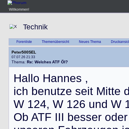
Willkommen!
Technik
Forenliste
Themenübersicht
Neues Thema
Druckansic
Peter500SEL
07.07.26 21:33
Thema:
Re: Welches ATF Öl?
H
a
l
l
o
H
a
n
n
e
s
,
i
c
h
b
e
n
u
t
z
e
s
e
i
t
M
i
t
t
e
W
1
2
4
,
W
1
2
6
u
n
d
W
O
b
A
T
F
I
I
I
b
e
s
s
e
r
o
d
e
r