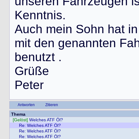
u
n
s
e
r
e
n
F
a
h
r
z
e
u
g
e
n
i
K
e
n
n
t
n
i
s
.
A
u
c
h
m
e
i
n
S
o
h
n
h
a
t
i
n
m
i
t
d
e
n
g
e
n
a
n
n
t
e
n
F
a
b
e
n
u
t
z
t
.
G
r
ü
ß
e
P
e
t
e
r
Antworten
Zitieren
Thema
[Gelöst]
Welches ATF Öl?
Re: Welches ATF Öl?
Re: Welches ATF Öl?
Re: Welches ATF Öl?