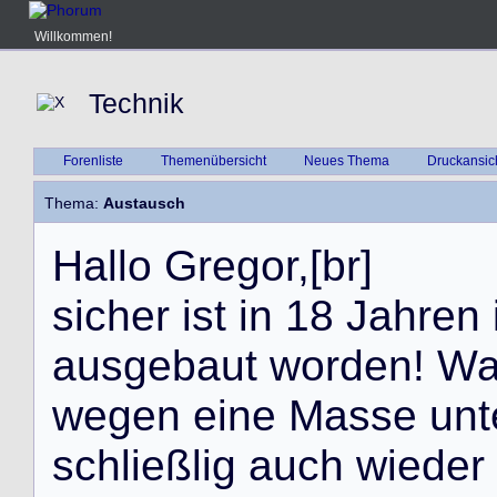
Willkommen!
Technik
Forenliste
Themenübersicht
Neues Thema
Druckansic
Thema:
Austausch
H
a
l
l
o
G
r
e
g
o
r
,
[
b
r
]
s
i
c
h
e
r
i
s
t
i
n
1
8
J
a
h
r
e
n
a
u
s
g
e
b
a
u
t
w
o
r
d
e
n
!
W
w
e
g
e
n
e
i
n
e
M
a
s
s
e
u
n
t
s
c
h
l
i
e
ß
l
i
g
a
u
c
h
w
i
e
d
e
r