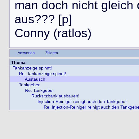
m
a
n
d
o
c
h
n
i
c
h
t
g
l
e
i
c
h
a
u
s
?
?
?
[
p
]
C
o
n
n
y
(
r
a
t
l
o
s
)
Antworten
Zitieren
Thema
Tankanzeige spinnt!
Re: Tankanzeige spinnt!
Austausch
Tankgeber
Re: Tankgeber
Rücksitzbank ausbauen!
Injection-Reiniger reinigt auch den Tankgeber
Re: Injection-Reiniger reinigt auch den Tankgeb