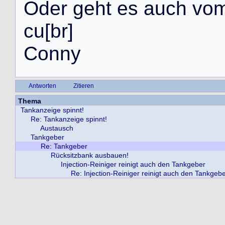
O
d
e
r
g
e
h
t
e
s
a
u
c
h
v
o
c
u
[
b
r
]
C
o
n
n
y
Antworten
Zitieren
Thema
Tankanzeige spinnt!
Re: Tankanzeige spinnt!
Austausch
Tankgeber
Re: Tankgeber
Rücksitzbank ausbauen!
Injection-Reiniger reinigt auch den Tankgeber
Re: Injection-Reiniger reinigt auch den Tankgeb