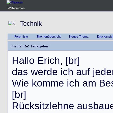
Willkommen!
Technik
Forenliste
Themenübersicht
Neues Thema
Druckansic
Thema:
Re: Tankgeber
H
a
l
l
o
E
r
i
c
h
,
[
b
r
]
d
a
s
w
e
r
d
e
i
c
h
a
u
f
j
e
d
e
W
i
e
k
o
m
m
e
i
c
h
a
m
B
e
[
b
r
]
R
ü
c
k
s
i
t
z
l
e
h
n
e
a
u
s
b
a
u