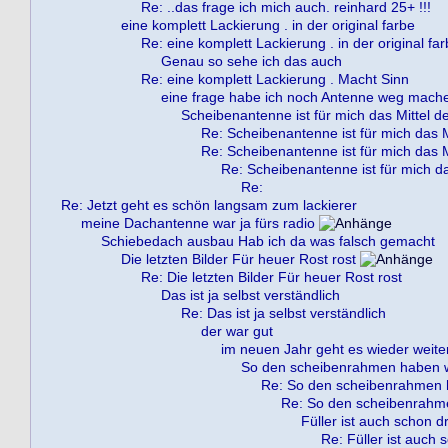
Re: ..das frage ich mich auch. reinhard 25+ !!!
eine komplett Lackierung . in der original farbe
Re: eine komplett Lackierung . in der original fa
Genau so sehe ich das auch
Re: eine komplett Lackierung . Macht Sinn
eine frage habe ich noch Antenne weg mach
Scheibenantenne ist für mich das Mittel d
Re: Scheibenantenne ist für mich das M
Re: Scheibenantenne ist für mich das M
Re: Scheibenantenne ist für mich da
Re:
Re: Jetzt geht es schön langsam zum lackierer
meine Dachantenne war ja fürs radio
Schiebedach ausbau Hab ich da was falsch gemacht
Die letzten Bilder Für heuer Rost rost
Re: Die letzten Bilder Für heuer Rost rost
Das ist ja selbst verständlich
Re: Das ist ja selbst verständlich
der war gut
im neuen Jahr geht es wieder weite
So den scheibenrahmen haben wi
Re: So den scheibenrahmen h
Re: So den scheibenrahme
Füller ist auch schon dr
Re: Füller ist auch 