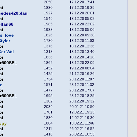
t
2050
17.12.20 17:41
pi
1830
17.12.20 19:39
cedes420blau
1927
17.12.20 20:01
pi
1549
18.12.20 05:02
lfan68
1985
17.12.20 22:02
pi
1938
18.12.20 05:06
s_love
1826
18.12.20 09:38
tyler
1780
18.12.20 11:03
pi
1376
18.12.20 12:36
er Wal
1318
18.12.20 13:40
pi
1836
18.12.20 14:28
er500SEL
1862
18.12.20 22:09
pi
1452
19.12.20 08:04
pi
1425
21.12.20 16:26
pi
1734
23.12.20 11:07
e
1571
23.12.20 11:32
pi
1477
23.12.20 17:07
er500SEL
1695
23.12.20 18:25
pi
1302
23.12.20 19:32
pi
2039
20.01.21 10:50
pi
1701
12.02.21 19:23
pi
1830
12.02.21 19:30
opy
1804
13.02.21 11:46
pi
1211
26.02.21 16:52
pi
1416
26.02.21 16:53