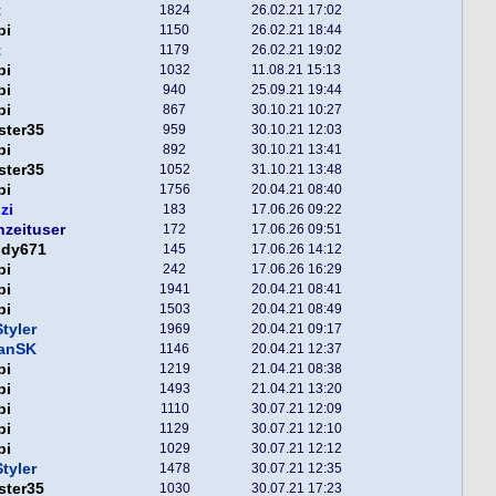
t
1824
26.02.21 17:02
pi
1150
26.02.21 18:44
t
1179
26.02.21 19:02
pi
1032
11.08.21 15:13
pi
940
25.09.21 19:44
pi
867
30.10.21 10:27
ster35
959
30.10.21 12:03
pi
892
30.10.21 13:41
ster35
1052
31.10.21 13:48
pi
1756
20.04.21 08:40
zi
183
17.06.26 09:22
nzeituser
172
17.06.26 09:51
ddy671
145
17.06.26 14:12
pi
242
17.06.26 16:29
pi
1941
20.04.21 08:41
pi
1503
20.04.21 08:49
tyler
1969
20.04.21 09:17
fanSK
1146
20.04.21 12:37
pi
1219
21.04.21 08:38
pi
1493
21.04.21 13:20
pi
1110
30.07.21 12:09
pi
1129
30.07.21 12:10
pi
1029
30.07.21 12:12
tyler
1478
30.07.21 12:35
ster35
1030
30.07.21 17:23