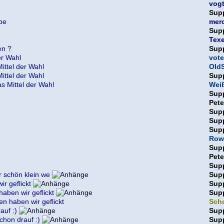
vog
Sup
rbe
mer
Sup
Texe
en ?
Sup
er Wahl
vote
ittel der Wahl
OldS
ittel der Wahl
Sup
s Mittel der Wahl
Weiß
Sup
Pet
Sup
Sup
Sup
Row
Sup
Pet
Sup
r schön klein we
Sup
r geflickt
Sup
aben wir geflickt
Sup
n haben wir geflickt
Sch
auf :)
Sup
schon drauf :)
Sup