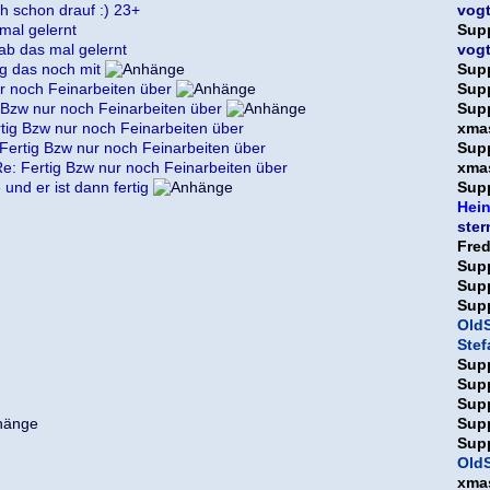
ch schon drauf :) 23+
vog
mal gelernt
Sup
ab das mal gelernt
vog
g das noch mit
Sup
r noch Feinarbeiten über
Sup
 Bzw nur noch Feinarbeiten über
Sup
tig Bzw nur noch Feinarbeiten über
xma
Fertig Bzw nur noch Feinarbeiten über
Sup
e: Fertig Bzw nur noch Feinarbeiten über
xma
und er ist dann fertig
Sup
Hein
ster
Fre
Sup
Sup
Sup
OldS
Ste
Sup
Sup
Sup
Sup
Sup
OldS
xma