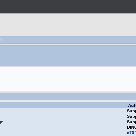
ht
Aut
Sup
Sup
Sup
DIN
c70 