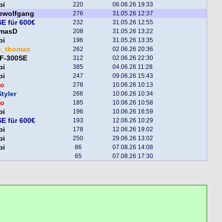
pi
220
06.06.26 19:33
lewolfgang
276
31.05.26 12:37
E für 600€
232
31.05.26 12:55
masD
208
31.05.26 13:22
pi
196
31.05.26 13:35
u_thomas
262
02.06.26 20:36
F-300SE
312
02.06.26 22:30
pi
385
04.06.26 11:28
pi
247
09.06.26 15:43
o
278
10.06.26 10:13
tyler
266
10.06.26 10:34
o
185
10.06.26 10:58
pi
196
10.06.26 16:59
E für 600€
193
12.06.26 10:29
pi
178
12.06.26 19:02
pi
250
29.06.26 13:02
pi
86
07.08.26 14:08
65
07.08.26 17:30