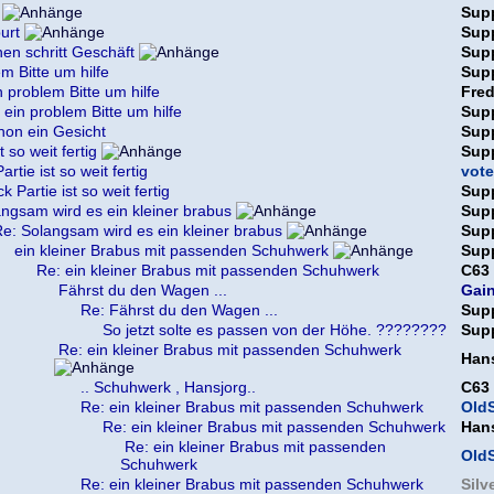
Sup
urt
Sup
en schritt Geschäft
Sup
em Bitte um hilfe
Sup
n problem Bitte um hilfe
Fre
 ein problem Bitte um hilfe
Sup
chon ein Gesicht
Sup
t so weit fertig
Sup
rtie ist so weit fertig
vote
k Partie ist so weit fertig
Sup
ngsam wird es ein kleiner brabus
Sup
e: Solangsam wird es ein kleiner brabus
Sup
ein kleiner Brabus mit passenden Schuhwerk
Sup
Re: ein kleiner Brabus mit passenden Schuhwerk
C63
Fährst du den Wagen ...
Gai
Re: Fährst du den Wagen ...
Sup
So jetzt solte es passen von der Höhe. ????????
Sup
Re: ein kleiner Brabus mit passenden Schuhwerk
Han
.. Schuhwerk , Hansjorg..
C63
Re: ein kleiner Brabus mit passenden Schuhwerk
OldS
Re: ein kleiner Brabus mit passenden Schuhwerk
Han
Re: ein kleiner Brabus mit passenden
OldS
Schuhwerk
Re: ein kleiner Brabus mit passenden Schuhwerk
Silv