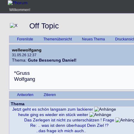
Willkommen!
Off Topic
Forenliste
Themenübersicht
Neues Thema
Druckansic
wellewolfgang
31.05.26 12:37
Thema:
Gute Besserung Daniel!
*
G
r
u
s
s
W
o
l
f
g
a
n
g
Antworten
Zitieren
Thema
Jetzt geht es schön langsam zum lackierer
heute ging es wieder ein stück weiter
Das Zerlegen ist nicht zu unterschätzen ! Frage
Re: .. was ist denn überhaupt Dein Ziel !?
..das frage ich mich auch..