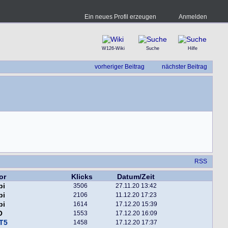
Ein neues Profil erzeugen
Anmelden
W126-Wiki
Suche
Hilfe
vorheriger Beitrag
nächster Beitrag
RSS
or
Klicks
Datum/Zeit
pi
3506
27.11.20 13:42
pi
2106
11.12.20 17:23
pi
1614
17.12.20 15:39
O
1553
17.12.20 16:09
T5
1458
17.12.20 17:37