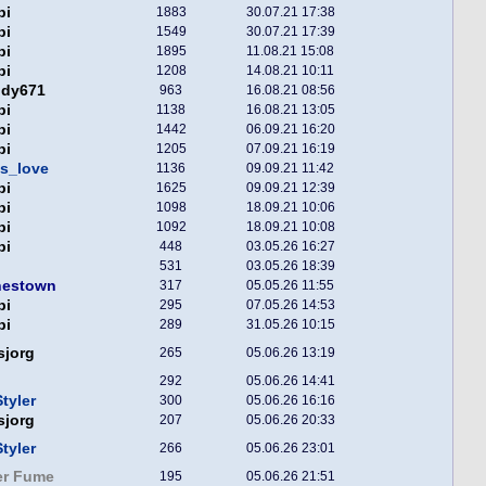
pi
1883
30.07.21 17:38
pi
1549
30.07.21 17:39
pi
1895
11.08.21 15:08
pi
1208
14.08.21 10:11
ddy671
963
16.08.21 08:56
pi
1138
16.08.21 13:05
pi
1442
06.09.21 16:20
pi
1205
07.09.21 16:19
s_love
1136
09.09.21 11:42
pi
1625
09.09.21 12:39
pi
1098
18.09.21 10:06
pi
1092
18.09.21 10:08
pi
448
03.05.26 16:27
531
03.05.26 18:39
nestown
317
05.05.26 11:55
pi
295
07.05.26 14:53
pi
289
31.05.26 10:15
sjorg
265
05.06.26 13:19
292
05.06.26 14:41
tyler
300
05.06.26 16:16
sjorg
207
05.06.26 20:33
tyler
266
05.06.26 23:01
er Fume
195
05.06.26 21:51