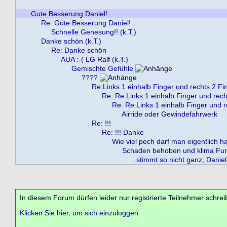
Gute Besserung Daniel!
Re: Gute Besserung Daniel!
Schnelle Genesung!! (k.T.)
Danke schön (k.T.)
Re: Danke schön
AUA :-( LG Ralf (k.T.)
Gemischte Gefühle
????
Re:Links 1 einhalb Finger und rechts 2 Fi
Re: Re:Links 1 einhalb Finger und rech
Re: Re:Links 1 einhalb Finger und r
Airride oder Gewindefahrwerk
Re: !!!
Re: !!! Danke
Wie viel pech darf man eigentlich h
Schaden behoben und klima Funk
..stimmt so nicht ganz, Daniel
In diesem Forum dürfen leider nur registrierte Teilnehmer schrei
Klicken Sie hier, um sich einzuloggen