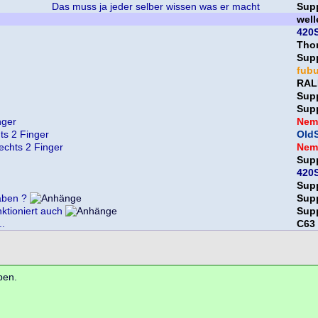
Das muss ja jeder selber wissen was er macht
Sup
wel
420S
Tho
Sup
fub
RAL
Sup
Sup
nger
Nem
ts 2 Finger
OldS
echts 2 Finger
Nem
Sup
420S
Sup
aben ?
Sup
tioniert auch
Sup
..
C63
ben.