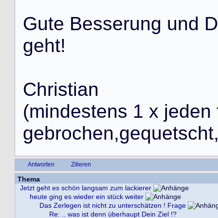
G
u
t
e
B
e
s
s
e
r
u
n
g
u
n
d
D
g
e
h
t
!
C
h
r
i
s
t
i
a
n
(
m
i
n
d
e
s
t
e
n
s
1
x
j
e
d
e
n
g
e
b
r
o
c
h
e
n
,
g
e
q
u
e
t
s
c
h
t
Antworten
Zitieren
Thema
Jetzt geht es schön langsam zum lackierer
heute ging es wieder ein stück weiter
Das Zerlegen ist nicht zu unterschätzen ! Frage
Re: .. was ist denn überhaupt Dein Ziel !?