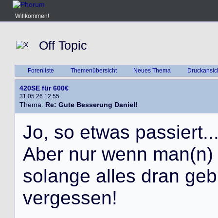
Willkommen!
Off Topic
Forenliste
Themenübersicht
Neues Thema
Druckansic
420SE für 600€
31.05.26 12:55
Thema:
Re: Gute Besserung Daniel!
J
o
,
s
o
e
t
w
a
s
p
a
s
s
i
e
r
t
.
.
A
b
e
r
n
u
r
w
e
n
n
m
a
n
(
n
)
s
o
l
a
n
g
e
a
l
l
e
s
d
r
a
n
g
e
b
v
e
r
g
e
s
s
e
n
!