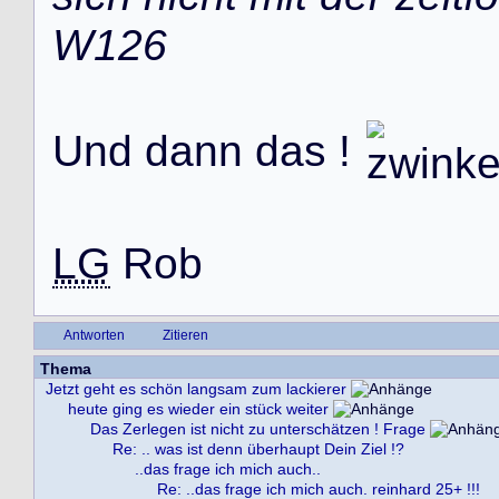
W126
U
n
d
d
a
n
n
d
a
s
!
LG
R
o
b
Antworten
Zitieren
Thema
Jetzt geht es schön langsam zum lackierer
heute ging es wieder ein stück weiter
Das Zerlegen ist nicht zu unterschätzen ! Frage
Re: .. was ist denn überhaupt Dein Ziel !?
..das frage ich mich auch..
Re: ..das frage ich mich auch. reinhard 25+ !!!