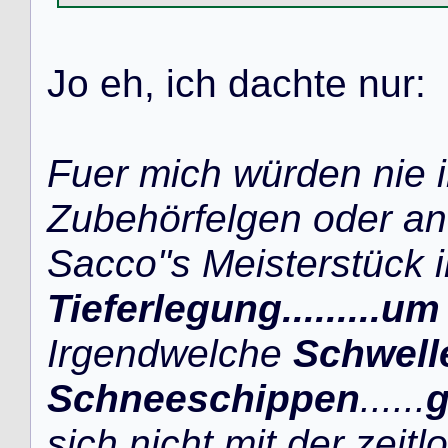
J
o
e
h
,
i
c
h
d
a
c
h
t
e
n
u
r
:
Fuer mich würden nie 
Zubehörfelgen oder an
Sacco''s Meisterstück
Tieferlegung.........u
Irgendwelche
Schwelle
Schneeschippen
......
g
sich nicht mit der zeit